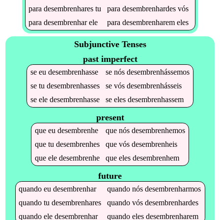
para
desembrenhares
tu
para
desembrenhardes
vós
para
desembrenhar
ele
para
desembrenharem
eles
Subjunctive Tenses
past imperfect
se
eu
desembrenhasse
se
nós
desembrenhássemos
se
tu
desembrenhasses
se
vós
desembrenhásseis
se
ele
desembrenhasse
se
eles
desembrenhassem
present
que
eu
desembrenhe
que
nós
desembrenhemos
que
tu
desembrenhes
que
vós
desembrenheis
que
ele
desembrenhe
que
eles
desembrenhem
future
quando
eu
desembrenhar
quando
nós
desembrenharmos
quando
tu
desembrenhares
quando
vós
desembrenhardes
quando
ele
desembrenhar
quando
eles
desembrenharem