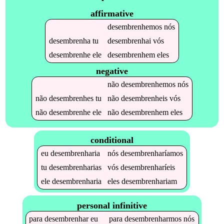
affirmative
desembrenhemos
nós
desembrenha
tu
desembrenhai
vós
desembrenhe
ele
desembrenhem
eles
negative
não
desembrenhemos
nós
não
desembrenhes
tu
não
desembrenheis
vós
não
desembrenhe
ele
não
desembrenhem
eles
conditional
eu
desembrenharia
nós
desembrenharíamos
tu
desembrenharias
vós
desembrenharíeis
ele
desembrenharia
eles
desembrenhariam
personal infinitive
para
desembrenhar
eu
para
desembrenharmos
nós