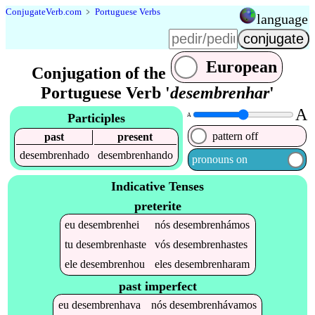
Conjugate
Verb
.
com
﹥
Portuguese Verbs
language
European
Conjugation of the
Portuguese Verb '
desembrenhar
'
A
Participles
A
pattern off
past
present
desembrenhado
desembrenhando
pronouns on
Indicative Tenses
preterite
eu
desembrenhei
nós
desembrenhámos
tu
desembrenhaste
vós
desembrenhastes
ele
desembrenhou
eles
desembrenharam
past imperfect
eu
desembrenhava
nós
desembrenhávamos