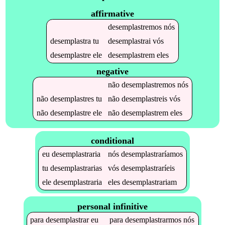
affirmative
desemplastremos
nós
desemplastra
tu
desemplastrai
vós
desemplastre
ele
desemplastrem
eles
negative
não
desemplastremos
nós
não
desemplastres
tu
não
desemplastreis
vós
não
desemplastre
ele
não
desemplastrem
eles
conditional
eu
desemplastraria
nós
desemplastraríamos
tu
desemplastrarias
vós
desemplastraríeis
ele
desemplastraria
eles
desemplastrariam
personal infinitive
para
desemplastrar
eu
para
desemplastrarmos
nós