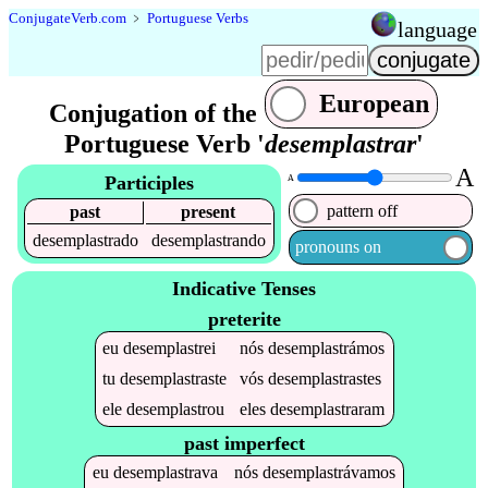
Conjugate
Verb
.
com
﹥
Portuguese Verbs
language
European
Conjugation of the
Portuguese Verb '
desemplastrar
'
A
Participles
A
pattern off
past
present
desemplastrado
desemplastrando
pronouns on
Indicative Tenses
preterite
eu
desemplastrei
nós
desemplastrámos
tu
desemplastraste
vós
desemplastrastes
ele
desemplastrou
eles
desemplastraram
past imperfect
eu
desemplastrava
nós
desemplastrávamos