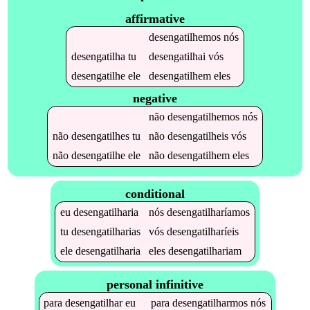
affirmative
desengatilhemos
nós
desengatilha
tu
desengatilhai
vós
desengatilhe
ele
desengatilhem
eles
negative
não
desengatilhemos
nós
não
desengatilhes
tu
não
desengatilheis
vós
não
desengatilhe
ele
não
desengatilhem
eles
conditional
eu
desengatilharia
nós
desengatilharíamos
tu
desengatilharias
vós
desengatilharíeis
ele
desengatilharia
eles
desengatilhariam
personal infinitive
para
desengatilhar
eu
para
desengatilharmos
nós