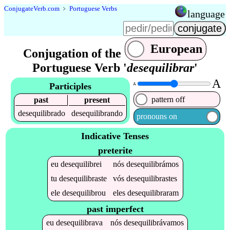
Conjugate
Verb
.
com
﹥
Portuguese Verbs
language
European
Conjugation of the
Portuguese Verb '
desequilibrar
'
A
Participles
A
pattern off
past
present
desequilibrado
desequilibrando
pronouns on
Indicative Tenses
preterite
eu
desequilibrei
nós
desequilibrámos
tu
desequilibraste
vós
desequilibrastes
ele
desequilibrou
eles
desequilibraram
past imperfect
eu
desequilibrava
nós
desequilibrávamos