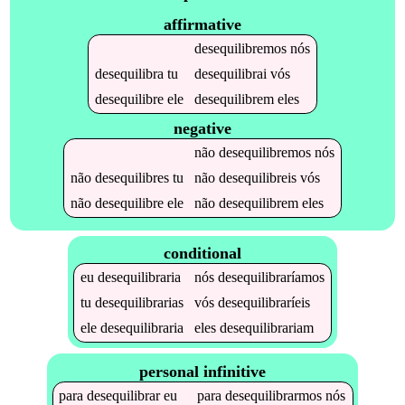
affirmative
desequilibremos
nós
desequilibra
tu
desequilibrai
vós
desequilibre
ele
desequilibrem
eles
negative
não
desequilibremos
nós
não
desequilibres
tu
não
desequilibreis
vós
não
desequilibre
ele
não
desequilibrem
eles
conditional
eu
desequilibraria
nós
desequilibraríamos
tu
desequilibrarias
vós
desequilibraríeis
ele
desequilibraria
eles
desequilibrariam
personal infinitive
para
desequilibrar
eu
para
desequilibrarmos
nós