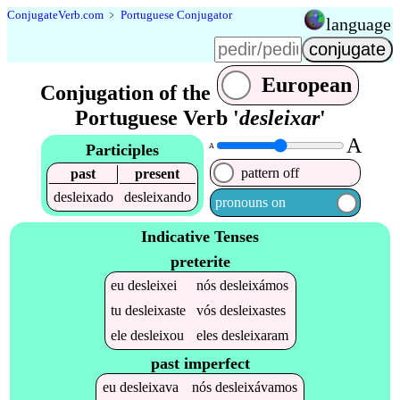
Conjugate
Verb
.
com
﹥
Portuguese Conjugator
language
European
Conjugation of the
Portuguese Verb '
desleixar
'
A
Participles
A
pattern off
past
present
desleixado
desleixando
pronouns on
Indicative Tenses
preterite
eu
desleixei
nós
desleixámos
tu
desleixaste
vós
desleixastes
ele
desleixou
eles
desleixaram
past imperfect
eu
desleixava
nós
desleixávamos