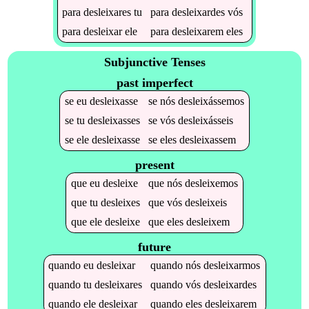
para
desleixares
tu
para
desleixardes
vós
para
desleixar
ele
para
desleixarem
eles
Subjunctive Tenses
past imperfect
se
eu
desleixasse
se
nós
desleixássemos
se
tu
desleixasses
se
vós
desleixásseis
se
ele
desleixasse
se
eles
desleixassem
present
que
eu
desleixe
que
nós
desleixemos
que
tu
desleixes
que
vós
desleixeis
que
ele
desleixe
que
eles
desleixem
future
quando
eu
desleixar
quando
nós
desleixarmos
quando
tu
desleixares
quando
vós
desleixardes
quando
ele
desleixar
quando
eles
desleixarem