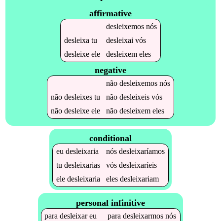
affirmative
desleixemos
nós
desleixa
tu
desleixai
vós
desleixe
ele
desleixem
eles
negative
não
desleixemos
nós
não
desleixes
tu
não
desleixeis
vós
não
desleixe
ele
não
desleixem
eles
conditional
eu
desleixaria
nós
desleixaríamos
tu
desleixarias
vós
desleixaríeis
ele
desleixaria
eles
desleixariam
personal infinitive
para
desleixar
eu
para
desleixarmos
nós