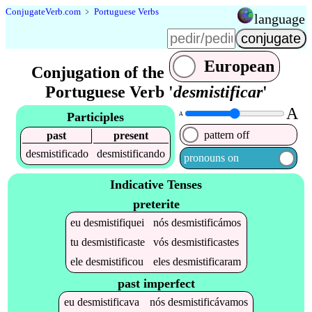
Conjugate
Verb
.
com
﹥
Portuguese Verbs
language
European
Conjugation of the
Portuguese Verb '
desmistificar
'
A
Participles
A
pattern off
past
present
desmistificado
desmistificando
pronouns on
Indicative Tenses
preterite
eu
desmistifiquei
nós
desmistificámos
tu
desmistificaste
vós
desmistificastes
ele
desmistificou
eles
desmistificaram
past imperfect
eu
desmistificava
nós
desmistificávamos