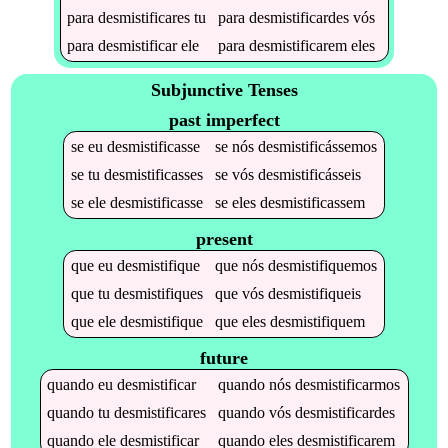
para
desmistificares
tu
para
desmistificardes
vós
para
desmistificar
ele
para
desmistificarem
eles
Subjunctive Tenses
past imperfect
se
eu
desmistificasse
se
nós
desmistificássemos
se
tu
desmistificasses
se
vós
desmistificásseis
se
ele
desmistificasse
se
eles
desmistificassem
present
que
eu
desmistifique
que
nós
desmistifiquemos
que
tu
desmistifiques
que
vós
desmistifiqueis
que
ele
desmistifique
que
eles
desmistifiquem
future
quando
eu
desmistificar
quando
nós
desmistificarmos
quando
tu
desmistificares
quando
vós
desmistificardes
quando
ele
desmistificar
quando
eles
desmistificarem