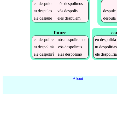
eu
despulo
nós
despolimos
despule
tu
despules
vós
despolis
despula
ele
despule
eles
despulem
future
co
eu
despolirei
nós
despoliremos
eu
despoliria
tu
despolirás
vós
despolireis
tu
despolirias
ele
despolirá
eles
despolirão
ele
despoliria
About