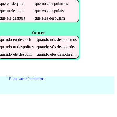
que
eu
despula
que
nós
despulamos
que
tu
despulas
que
vós
despulais
que
ele
despula
que
eles
despulam
future
quando
eu
despolir
quando
nós
despolirmos
quando
tu
despolires
quando
vós
despolirdes
quando
ele
despolir
quando
eles
despolirem
Terms and Conditions