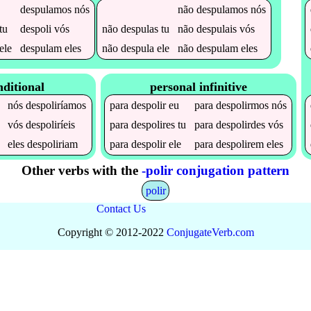
despulamos
nós
não
despulamos
nós
tu
despoli
vós
não
despulas
tu
não
despulais
vós
ele
despulam
eles
não
despula
ele
não
despulam
eles
nditional
personal infinitive
nós
despoliríamos
para
despolir
eu
para
despolirmos
nós
vós
despoliríeis
para
despolires
tu
para
despolirdes
vós
eles
despoliriam
para
despolir
ele
para
despolirem
eles
Other verbs with the
-polir conjugation pattern
polir
Contact Us
Copyright © 2012-2022
Conjugate
Verb
.
com