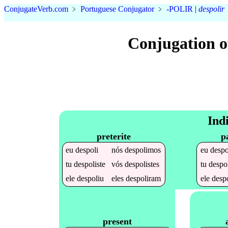
Conjugate
Verb
.
com
﹥
Portuguese Conjugator
﹥
-POLIR
|
despolir
Conjugation o
Ind
preterite
p
eu
despoli
nós
despolimos
eu
despo
tu
despoliste
vós
despolistes
tu
despo
ele
despoliu
eles
despoliram
ele
desp
present