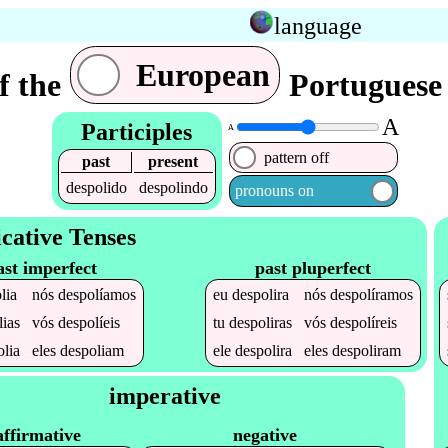
language
European
f the
Portuguese 
A
Participles
A
pattern off
past
present
despolido
despolindo
pronouns on
icative Tenses
ast imperfect
past pluperfect
lia
nós
despolíamos
eu
despolira
nós
despolíramos
lias
vós
despolíeis
tu
despoliras
vós
despolíreis
olia
eles
despoliam
ele
despolira
eles
despoliram
imperative
affirmative
negative