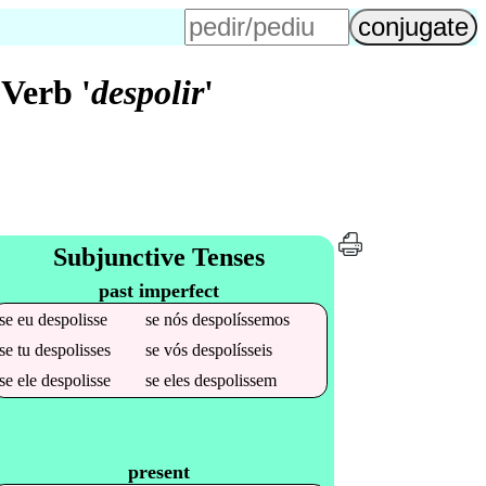
Verb '
despolir
'
Subjunctive Tenses
past imperfect
se
eu
despolisse
se
nós
despolíssemos
se
tu
despolisses
se
vós
despolísseis
se
ele
despolisse
se
eles
despolissem
present