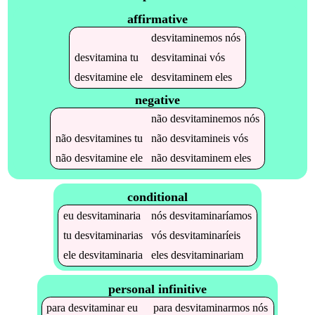
affirmative
desvitaminemos
nós
desvitamina
tu
desvitaminai
vós
desvitamine
ele
desvitaminem
eles
negative
não
desvitaminemos
nós
não
desvitamines
tu
não
desvitamineis
vós
não
desvitamine
ele
não
desvitaminem
eles
conditional
eu
desvitaminaria
nós
desvitaminaríamos
tu
desvitaminarias
vós
desvitaminaríeis
ele
desvitaminaria
eles
desvitaminariam
personal infinitive
para
desvitaminar
eu
para
desvitaminarmos
nós