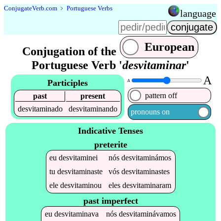
Conjugate
Verb
.
com
﹥
Portuguese Verbs
language
European
Conjugation of the
Portuguese Verb '
desvitaminar
'
A
Participles
A
pattern off
past
present
desvitaminado
desvitaminando
pronouns on
Indicative Tenses
preterite
eu
desvitaminei
nós
desvitaminámos
tu
desvitaminaste
vós
desvitaminastes
ele
desvitaminou
eles
desvitaminaram
past imperfect
eu
desvitaminava
nós
desvitaminávamos