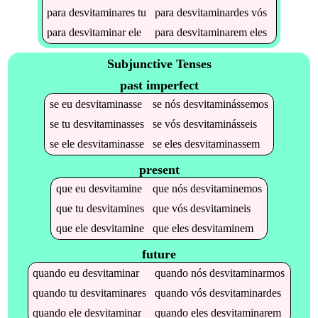
para
desvitaminares
tu
para
desvitaminardes
vós
para
desvitaminar
ele
para
desvitaminarem
eles
Subjunctive Tenses
past imperfect
se
eu
desvitaminasse
se
nós
desvitaminássemos
se
tu
desvitaminasses
se
vós
desvitaminásseis
se
ele
desvitaminasse
se
eles
desvitaminassem
present
que
eu
desvitamine
que
nós
desvitaminemos
que
tu
desvitamines
que
vós
desvitamineis
que
ele
desvitamine
que
eles
desvitaminem
future
quando
eu
desvitaminar
quando
nós
desvitaminarmos
quando
tu
desvitaminares
quando
vós
desvitaminardes
quando
ele
desvitaminar
quando
eles
desvitaminarem