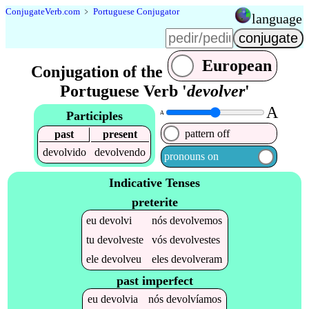
Conjugate
Verb
.
com
﹥
Portuguese Conjugator
language
European
Conjugation of the
Portuguese Verb '
devolver
'
A
Participles
A
pattern off
past
present
devolvido
devolvendo
pronouns on
Indicative Tenses
preterite
eu
devolvi
nós
devolvemos
tu
devolveste
vós
devolvestes
ele
devolveu
eles
devolveram
past imperfect
eu
devolvia
nós
devolvíamos