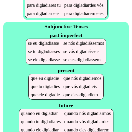
para
digladiares
tu
para
digladiardes
vós
para
digladiar
ele
para
digladiarem
eles
Subjunctive Tenses
past imperfect
se
eu
digladiasse
se
nós
digladiássemos
se
tu
digladiasses
se
vós
digladiásseis
se
ele
digladiasse
se
eles
digladiassem
present
que
eu
digladie
que
nós
digladiemos
que
tu
digladies
que
vós
digladieis
que
ele
digladie
que
eles
digladiem
future
quando
eu
digladiar
quando
nós
digladiarmos
quando
tu
digladiares
quando
vós
digladiardes
quando
ele
digladiar
quando
eles
digladiarem