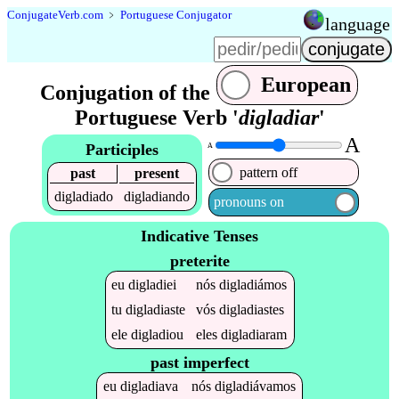
Conjugate
Verb
.
com
﹥
Portuguese Conjugator
language
European
Conjugation of the
Portuguese Verb '
digladiar
'
A
Participles
A
pattern off
past
present
digladiado
digladiando
pronouns on
Indicative Tenses
preterite
eu
digladiei
nós
digladiámos
tu
digladiaste
vós
digladiastes
ele
digladiou
eles
digladiaram
past imperfect
eu
digladiava
nós
digladiávamos