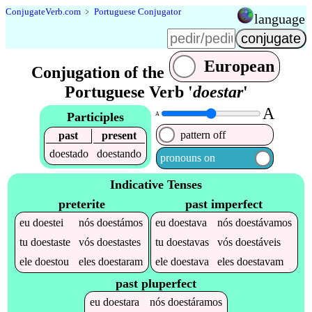
Conjugate
Verb
.
com
﹥
Portuguese Conjugator
language
European
Conjugation of the
Portuguese Verb '
doestar
'
A
Participles
A
pattern off
past
present
doestado
doestando
pronouns on
Indicative Tenses
preterite
past imperfect
eu
doestei
nós
doestámos
eu
doestava
nós
doestávamos
tu
doestaste
vós
doestastes
tu
doestavas
vós
doestáveis
ele
doestou
eles
doestaram
ele
doestava
eles
doestavam
past pluperfect
eu
doestara
nós
doestáramos