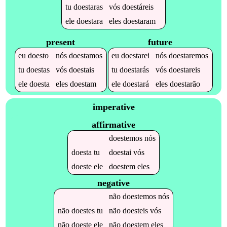
tu
doestaras
vós
doestáreis
ele
doestara
eles
doestaram
present
future
eu
doesto
nós
doestamos
eu
doestarei
nós
doestaremos
tu
doestas
vós
doestais
tu
doestarás
vós
doestareis
ele
doesta
eles
doestam
ele
doestará
eles
doestarão
imperative
affirmative
doestemos
nós
doesta
tu
doestai
vós
doeste
ele
doestem
eles
negative
não
doestemos
nós
não
doestes
tu
não
doesteis
vós
não
doeste
ele
não
doestem
eles