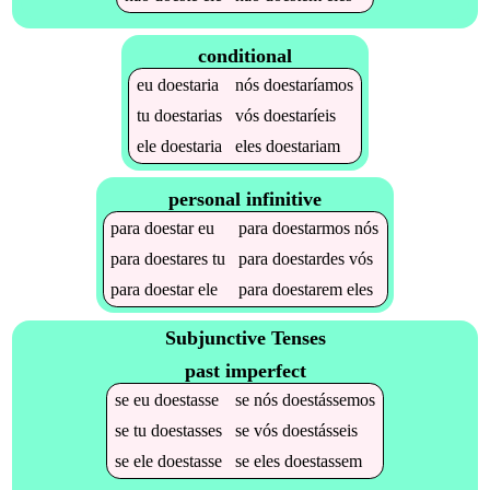
conditional
eu
doestaria
nós
doestaríamos
tu
doestarias
vós
doestaríeis
ele
doestaria
eles
doestariam
personal infinitive
para
doestar
eu
para
doestarmos
nós
para
doestares
tu
para
doestardes
vós
para
doestar
ele
para
doestarem
eles
Subjunctive Tenses
past imperfect
se
eu
doestasse
se
nós
doestássemos
se
tu
doestasses
se
vós
doestásseis
se
ele
doestasse
se
eles
doestassem