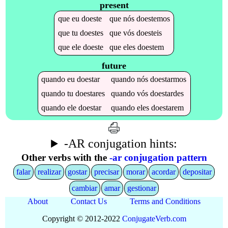
present
que
eu
doeste
que
nós
doestemos
que
tu
doestes
que
vós
doesteis
que
ele
doeste
que
eles
doestem
future
quando
eu
doestar
quando
nós
doestarmos
quando
tu
doestares
quando
vós
doestardes
quando
ele
doestar
quando
eles
doestarem
-AR conjugation hints:
Other verbs with the
-ar conjugation pattern
falar
realizar
gostar
precisar
morar
acordar
depositar
cambiar
amar
gestionar
About
Contact Us
Terms and Conditions
Copyright © 2012-2022
Conjugate
Verb
.
com