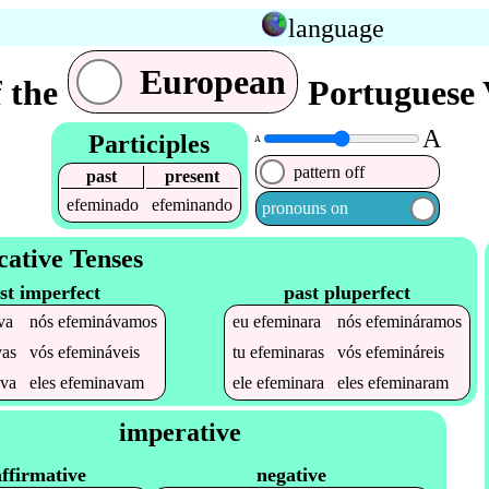
language
European
f the
Portuguese 
A
Participles
A
pattern off
past
present
efeminado
efeminando
pronouns on
cative Tenses
st imperfect
past pluperfect
va
nós
efeminávamos
eu
efeminara
nós
efemináramos
vas
vós
efemináveis
tu
efeminaras
vós
efemináreis
ava
eles
efeminavam
ele
efeminara
eles
efeminaram
imperative
affirmative
negative