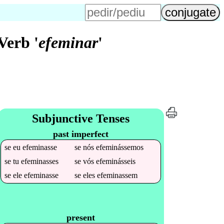
Verb '
efeminar
'
Subjunctive Tenses
past imperfect
se
eu
efeminasse
se
nós
efeminássemos
se
tu
efeminasses
se
vós
efeminásseis
se
ele
efeminasse
se
eles
efeminassem
present