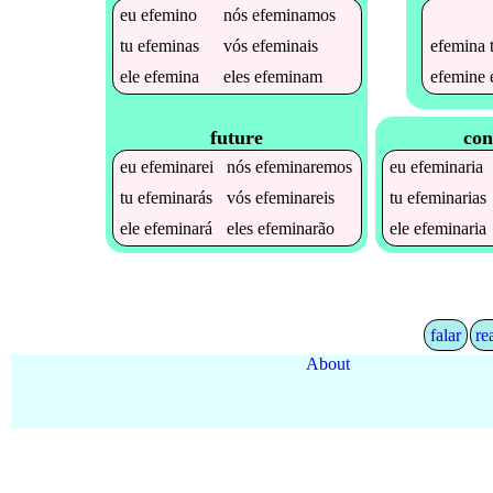
eu
efemino
nós
efeminamos
efemina
tu
efeminas
vós
efeminais
efemine
ele
efemina
eles
efeminam
future
con
eu
efeminarei
nós
efeminaremos
eu
efeminaria
tu
efeminarás
vós
efeminareis
tu
efeminarias
ele
efeminará
eles
efeminarão
ele
efeminaria
falar
re
About