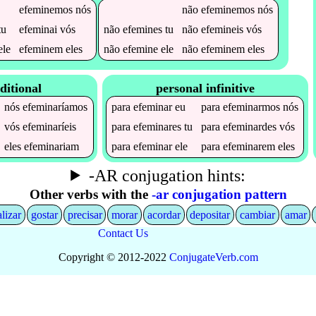
efeminemos
nós
não
efeminemos
nós
tu
efeminai
vós
não
efemines
tu
não
efemineis
vós
ele
efeminem
eles
não
efemine
ele
não
efeminem
eles
ditional
personal infinitive
nós
efeminaríamos
para
efeminar
eu
para
efeminarmos
nós
vós
efeminaríeis
para
efeminares
tu
para
efeminardes
vós
eles
efeminariam
para
efeminar
ele
para
efeminarem
eles
-AR conjugation hints:
Other verbs with the
-ar conjugation pattern
alizar
gostar
precisar
morar
acordar
depositar
cambiar
amar
Contact Us
Copyright © 2012-2022
Conjugate
Verb
.
com