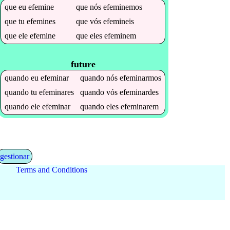
que
eu
efemine
que
nós
efeminemos
que
tu
efemines
que
vós
efemineis
que
ele
efemine
que
eles
efeminem
future
quando
eu
efeminar
quando
nós
efeminarmos
quando
tu
efeminares
quando
vós
efeminardes
quando
ele
efeminar
quando
eles
efeminarem
gestionar
Terms and Conditions