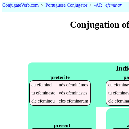
Conjugate
Verb
.
com
﹥
Portuguese Conjugator
﹥
-AR
|
efeminar
Conjugation o
Indi
preterite
pa
eu
efeminei
nós
efeminámos
eu
efemina
tu
efeminaste
vós
efeminastes
tu
efemina
ele
efeminou
eles
efeminaram
ele
efemin
present