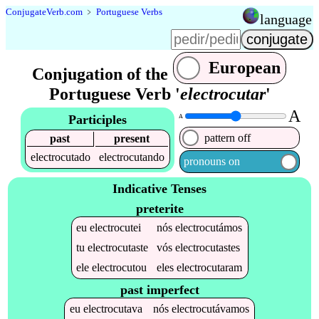
Conjugate
Verb
.
com
﹥
Portuguese Verbs
language
European
Conjugation of the
Portuguese Verb '
electrocutar
'
A
Participles
A
pattern off
past
present
electrocutado
electrocutando
pronouns on
Indicative Tenses
preterite
eu
electrocutei
nós
electrocutámos
tu
electrocutaste
vós
electrocutastes
ele
electrocutou
eles
electrocutaram
past imperfect
eu
electrocutava
nós
electrocutávamos