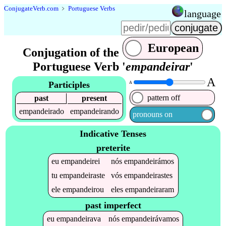
Conjugate
Verb
.
com
﹥
Portuguese Verbs
language
European
Conjugation of the
Portuguese Verb '
empandeirar
'
A
Participles
A
pattern off
past
present
empandeirado
empandeirando
pronouns on
Indicative Tenses
preterite
eu
empandeirei
nós
empandeirámos
tu
empandeiraste
vós
empandeirastes
ele
empandeirou
eles
empandeiraram
past imperfect
eu
empandeirava
nós
empandeirávamos