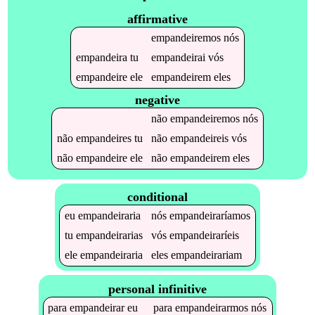
affirmative
empandeiremos
nós
empandeira
tu
empandeirai
vós
empandeire
ele
empandeirem
eles
negative
não
empandeiremos
nós
não
empandeires
tu
não
empandeireis
vós
não
empandeire
ele
não
empandeirem
eles
conditional
eu
empandeiraria
nós
empandeiraríamos
tu
empandeirarias
vós
empandeiraríeis
ele
empandeiraria
eles
empandeirariam
personal infinitive
para
empandeirar
eu
para
empandeirarmos
nós