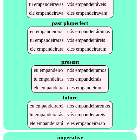
tu
empandeiravas
vós
empandeiráveis
ele
empandeirava
eles
empandeiravam
past pluperfect
eu
empandeirara
nós
empandeiráramos
tu
empandeiraras
vós
empandeiráreis
ele
empandeirara
eles
empandeiraram
present
eu
empandeiro
nós
empandeiramos
tu
empandeiras
vós
empandeirais
ele
empandeira
eles
empandeiram
future
eu
empandeirarei
nós
empandeiraremos
tu
empandeirarás
vós
empandeirareis
ele
empandeirará
eles
empandeirarão
imperative