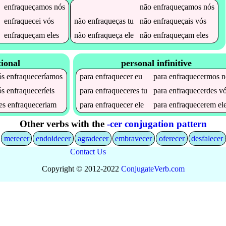
enfraqueçamos
nós
não
enfraqueçamos
nós
enfraquecei
vós
não
enfraqueças
tu
não
enfraqueçais
vós
enfraqueçam
eles
não
enfraqueça
ele
não
enfraqueçam
eles
tional
personal infinitive
ós
enfraqueceríamos
para
enfraquecer
eu
para
enfraquecermos
n
ós
enfraqueceríeis
para
enfraqueceres
tu
para
enfraquecerdes
vó
les
enfraqueceriam
para
enfraquecer
ele
para
enfraquecerem
el
Other verbs with the
-cer conjugation pattern
merecer
endoidecer
agradecer
embravecer
oferecer
desfalecer
Contact Us
Copyright © 2012-2022
Conjugate
Verb
.
com