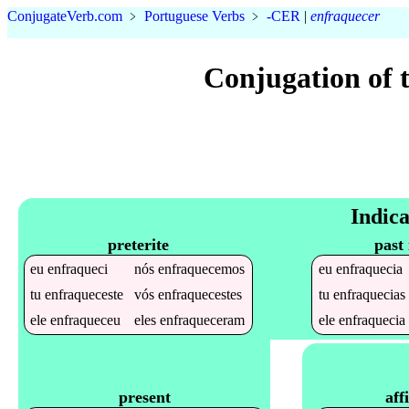
Conjugate
Verb
.
com
﹥
Portuguese Verbs
﹥
-CER
|
enfraquecer
Conjugation of 
Indica
preterite
past
eu
enfraqueci
nós
enfraquecemos
eu
enfraquecia
tu
enfraqueceste
vós
enfraquecestes
tu
enfraquecias
ele
enfraqueceu
eles
enfraqueceram
ele
enfraquecia
aff
present