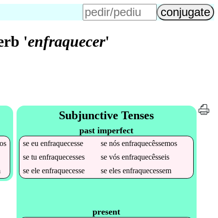
rb '
enfraquecer
'
Subjunctive Tenses
past imperfect
os
se
eu
enfraquecesse
se
nós
enfraquecêssemos
se
tu
enfraquecesses
se
vós
enfraquecêsseis
m
se
ele
enfraquecesse
se
eles
enfraquecessem
present