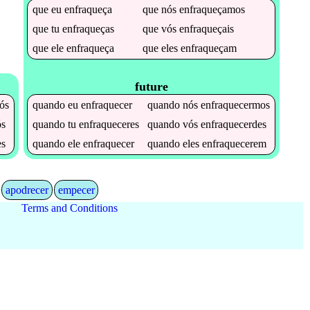
que
eu
enfraqueça
que
nós
enfraqueçamos
que
tu
enfraqueças
que
vós
enfraqueçais
que
ele
enfraqueça
que
eles
enfraqueçam
future
ós
quando
eu
enfraquecer
quando
nós
enfraquecermos
s
quando
tu
enfraqueceres
quando
vós
enfraquecerdes
es
quando
ele
enfraquecer
quando
eles
enfraquecerem
apodrecer
empecer
Terms and Conditions