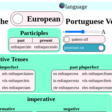
language
European
the
Portuguese Ve
A
Participles
A
pattern off
past
present
enfraquecido
enfraquecendo
pronouns on
tive Tenses
 imperfect
past pluperfect
nós
enfraquecíamos
eu
enfraquecera
nós
enfraquecêram
vós
enfraquecíeis
tu
enfraqueceras
vós
enfraquecêreis
eles
enfraqueciam
ele
enfraquecera
eles
enfraquecera
imperative
irmative
negative