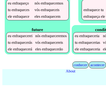
eu
enfraqueço
nós
enfraquecemos
enfraquece
tu
tu
enfraqueces
vós
enfraqueceis
enfraqueça
ele
ele
enfraquece
eles
enfraquecem
future
condi
eu
enfraquecerei
nós
enfraqueceremos
eu
enfraqueceria
n
tu
enfraquecerás
vós
enfraquecereis
tu
enfraquecerias
v
ele
enfraquecerá
eles
enfraquecerão
ele
enfraqueceria
e
conhecer
acontecer
About