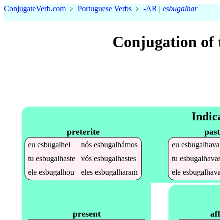
Conjugate
Verb
.
com
﹥
Portuguese Verbs
﹥
-AR
|
esbugalhar
Conjugation of
Indic
preterite
past
eu
esbugalhei
nós
esbugalhámos
eu
esbugalhava
tu
esbugalhaste
vós
esbugalhastes
tu
esbugalhava
ele
esbugalhou
eles
esbugalharam
ele
esbugalhav
af
present