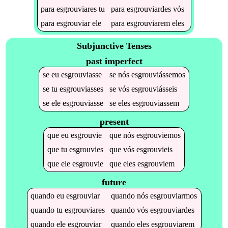
para
esgrouviares
tu
para
esgrouviardes
vós
para
esgrouviar
ele
para
esgrouviarem
eles
Subjunctive Tenses
past imperfect
se
eu
esgrouviasse
se
nós
esgrouviássemos
se
tu
esgrouviasses
se
vós
esgrouviásseis
se
ele
esgrouviasse
se
eles
esgrouviassem
present
que
eu
esgrouvie
que
nós
esgrouviemos
que
tu
esgrouvies
que
vós
esgrouvieis
que
ele
esgrouvie
que
eles
esgrouviem
future
quando
eu
esgrouviar
quando
nós
esgrouviarmos
quando
tu
esgrouviares
quando
vós
esgrouviardes
quando
ele
esgrouviar
quando
eles
esgrouviarem