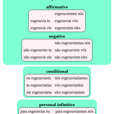
affirmative
esgrouviemos
nós
esgrouvia
tu
esgrouviai
vós
esgrouvie
ele
esgrouviem
eles
negative
não
esgrouviemos
nós
não
esgrouvies
tu
não
esgrouvieis
vós
não
esgrouvie
ele
não
esgrouviem
eles
conditional
eu
esgrouviaria
nós
esgrouviaríamos
tu
esgrouviarias
vós
esgrouviaríeis
ele
esgrouviaria
eles
esgrouviariam
personal infinitive
para
esgrouviar
eu
para
esgrouviarmos
nós