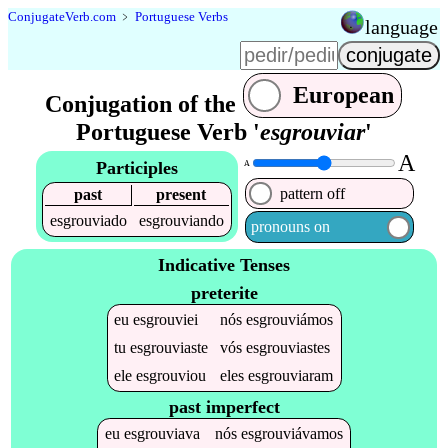
Conjugate
Verb
.
com
﹥
Portuguese Verbs
language
European
Conjugation of the
Portuguese Verb '
esgrouviar
'
A
Participles
A
pattern off
past
present
esgrouviado
esgrouviando
pronouns on
Indicative Tenses
preterite
eu
esgrouviei
nós
esgrouviámos
tu
esgrouviaste
vós
esgrouviastes
ele
esgrouviou
eles
esgrouviaram
past imperfect
eu
esgrouviava
nós
esgrouviávamos