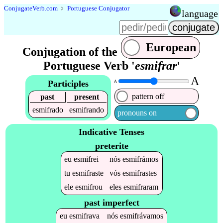
Conjugate
Verb
.
com
﹥
Portuguese Conjugator
language
European
Conjugation of the
Portuguese Verb '
esmifrar
'
A
Participles
A
pattern off
past
present
esmifrado
esmifrando
pronouns on
Indicative Tenses
preterite
eu
esmifrei
nós
esmifrámos
tu
esmifraste
vós
esmifrastes
ele
esmifrou
eles
esmifraram
past imperfect
eu
esmifrava
nós
esmifrávamos