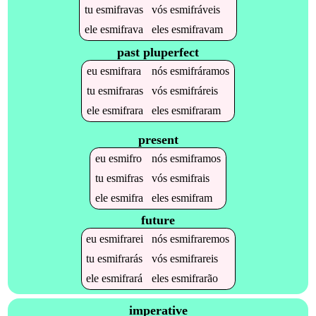
tu
esmifravas
vós
esmifráveis
ele
esmifrava
eles
esmifravam
past pluperfect
eu
esmifrara
nós
esmifráramos
tu
esmifraras
vós
esmifráreis
ele
esmifrara
eles
esmifraram
present
eu
esmifro
nós
esmiframos
tu
esmifras
vós
esmifrais
ele
esmifra
eles
esmifram
future
eu
esmifrarei
nós
esmifraremos
tu
esmifrarás
vós
esmifrareis
ele
esmifrará
eles
esmifrarão
imperative