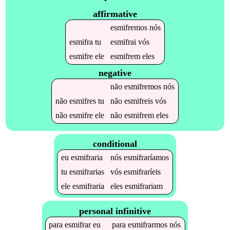
affirmative
esmifremos
nós
esmifra
tu
esmifrai
vós
esmifre
ele
esmifrem
eles
negative
não
esmifremos
nós
não
esmifres
tu
não
esmifreis
vós
não
esmifre
ele
não
esmifrem
eles
conditional
eu
esmifraria
nós
esmifraríamos
tu
esmifrarias
vós
esmifraríeis
ele
esmifraria
eles
esmifrariam
personal infinitive
para
esmifrar
eu
para
esmifrarmos
nós