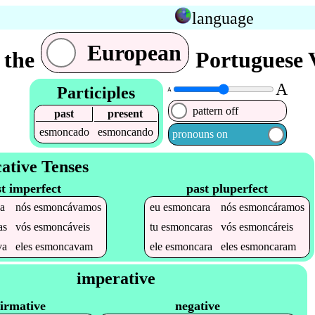
language
European
 the
Portuguese V
A
Participles
A
pattern off
past
present
esmoncado
esmoncando
pronouns on
cative Tenses
t imperfect
past pluperfect
a
nós
esmoncávamos
eu
esmoncara
nós
esmoncáramos
as
vós
esmoncáveis
tu
esmoncaras
vós
esmoncáreis
va
eles
esmoncavam
ele
esmoncara
eles
esmoncaram
imperative
firmative
negative