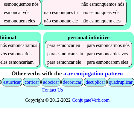
esmonquemos
nós
não
esmonquemos
nós
esmoncai
vós
não
esmonques
tu
não
esmonqueis
vós
e
esmonquem
eles
não
esmonque
ele
não
esmonquem
eles
itional
personal infinitive
nós
esmoncaríamos
para
esmoncar
eu
para
esmoncarmos
nós
vós
esmoncaríeis
para
esmoncares
tu
para
esmoncardes
vós
eles
esmoncariam
para
esmoncar
ele
para
esmoncarem
eles
Other verbs with the
-car conjugation pattern
esturricar
corricar
adocicar
decorticar
decuplicar
quadruplicar
Contact Us
Copyright © 2012-2022
Conjugate
Verb
.
com