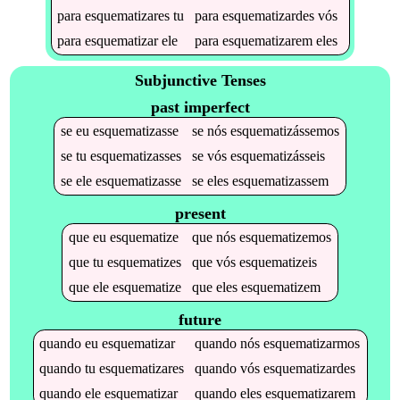
para
esquematizares
tu
para
esquematizardes
vós
para
esquematizar
ele
para
esquematizarem
eles
Subjunctive Tenses
past imperfect
se
eu
esquematizasse
se
nós
esquematizássemos
se
tu
esquematizasses
se
vós
esquematizásseis
se
ele
esquematizasse
se
eles
esquematizassem
present
que
eu
esquematize
que
nós
esquematizemos
que
tu
esquematizes
que
vós
esquematizeis
que
ele
esquematize
que
eles
esquematizem
future
quando
eu
esquematizar
quando
nós
esquematizarmos
quando
tu
esquematizares
quando
vós
esquematizardes
quando
ele
esquematizar
quando
eles
esquematizarem