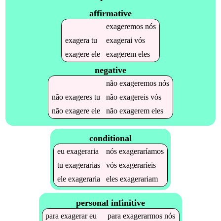
affirmative
exageremos
nós
exagera
tu
exagerai
vós
exagere
ele
exagerem
eles
negative
não
exageremos
nós
não
exageres
tu
não
exagereis
vós
não
exagere
ele
não
exagerem
eles
conditional
eu
exageraria
nós
exageraríamos
tu
exagerarias
vós
exageraríeis
ele
exageraria
eles
exagerariam
personal infinitive
para
exagerar
eu
para
exagerarmos
nós