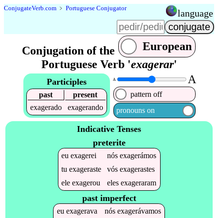
Conjugate
Verb
.
com
﹥
Portuguese Conjugator
language
European
Conjugation of the
Portuguese Verb '
exagerar
'
A
Participles
A
pattern off
past
present
exagerado
exagerando
pronouns on
Indicative Tenses
preterite
eu
exagerei
nós
exagerámos
tu
exageraste
vós
exagerastes
ele
exagerou
eles
exageraram
past imperfect
eu
exagerava
nós
exagerávamos