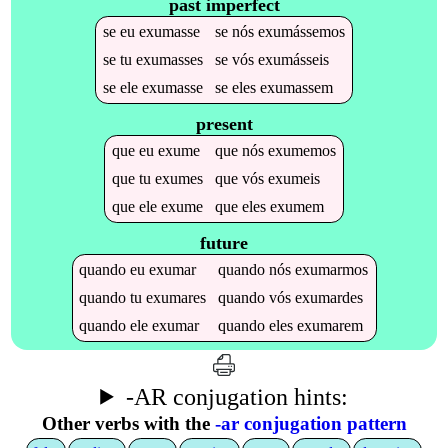
past imperfect
se
eu
exumasse
se
nós
exumássemos
se
tu
exumasses
se
vós
exumásseis
se
ele
exumasse
se
eles
exumassem
present
que
eu
exume
que
nós
exumemos
que
tu
exumes
que
vós
exumeis
que
ele
exume
que
eles
exumem
future
quando
eu
exumar
quando
nós
exumarmos
quando
tu
exumares
quando
vós
exumardes
quando
ele
exumar
quando
eles
exumarem
-AR conjugation hints:
Other verbs with the
-ar conjugation pattern