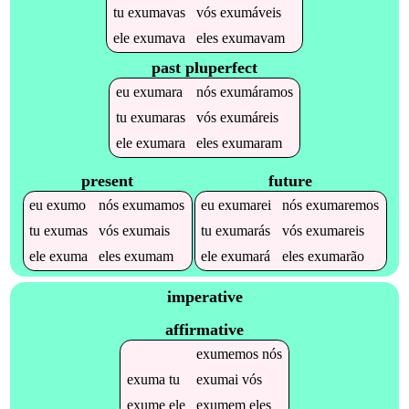
tu
exumavas
vós
exumáveis
ele
exumava
eles
exumavam
past pluperfect
eu
exumara
nós
exumáramos
tu
exumaras
vós
exumáreis
ele
exumara
eles
exumaram
present
future
eu
exumo
nós
exumamos
eu
exumarei
nós
exumaremos
tu
exumas
vós
exumais
tu
exumarás
vós
exumareis
ele
exuma
eles
exumam
ele
exumará
eles
exumarão
imperative
affirmative
exumemos
nós
exuma
tu
exumai
vós
exume
ele
exumem
eles