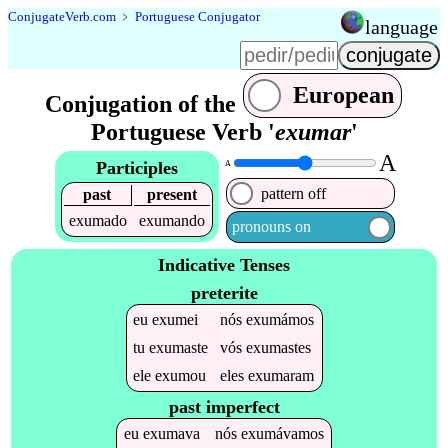
Conjugate
Verb
.
com
﹥
Portuguese Conjugator
language
European
Conjugation of the
Portuguese Verb '
exumar
'
A
Participles
A
pattern off
past
present
exumado
exumando
pronouns on
Indicative Tenses
preterite
eu
exumei
nós
exumámos
tu
exumaste
vós
exumastes
ele
exumou
eles
exumaram
past imperfect
eu
exumava
nós
exumávamos