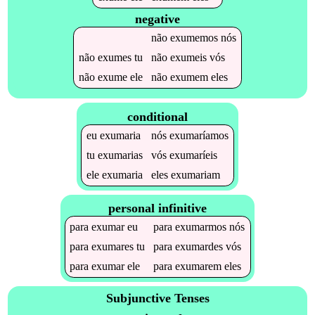
negative
não
exumemos
nós
não
exumes
tu
não
exumeis
vós
não
exume
ele
não
exumem
eles
conditional
eu
exumaria
nós
exumaríamos
tu
exumarias
vós
exumaríeis
ele
exumaria
eles
exumariam
personal infinitive
para
exumar
eu
para
exumarmos
nós
para
exumares
tu
para
exumardes
vós
para
exumar
ele
para
exumarem
eles
Subjunctive Tenses