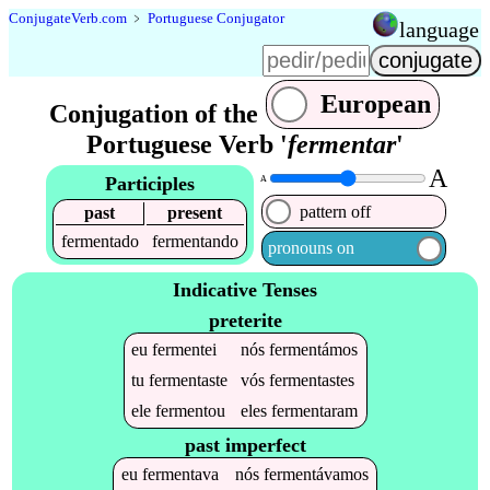
Conjugate
Verb
.
com
﹥
Portuguese Conjugator
language
European
Conjugation of the
Portuguese Verb '
fermentar
'
A
Participles
A
pattern off
past
present
fermentado
fermentando
pronouns on
Indicative Tenses
preterite
eu
fermentei
nós
fermentámos
tu
fermentaste
vós
fermentastes
ele
fermentou
eles
fermentaram
past imperfect
eu
fermentava
nós
fermentávamos