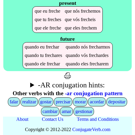
present
que
eu
freche
que
nós
frechemos
que
tu
freches
que
vós
frecheis
que
ele
freche
que
eles
frechem
future
quando
eu
frechar
quando
nós
frecharmos
quando
tu
frechares
quando
vós
frechardes
quando
ele
frechar
quando
eles
frecharem
-AR conjugation hints:
Other verbs with the
-ar conjugation pattern
falar
realizar
gostar
precisar
morar
acordar
depositar
cambiar
amar
gestionar
About
Contact Us
Terms and Conditions
Copyright © 2012-2022
Conjugate
Verb
.
com