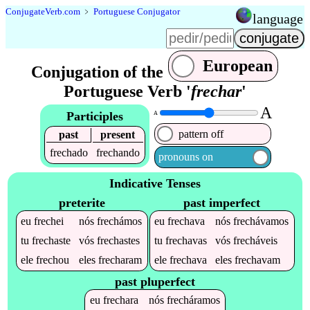
Conjugate
Verb
.
com
﹥
Portuguese Conjugator
language
European
Conjugation of the
Portuguese Verb '
frechar
'
A
Participles
A
pattern off
past
present
frechado
frechando
pronouns on
Indicative Tenses
preterite
past imperfect
eu
frechei
nós
frechámos
eu
frechava
nós
frechávamos
tu
frechaste
vós
frechastes
tu
frechavas
vós
frecháveis
ele
frechou
eles
frecharam
ele
frechava
eles
frechavam
past pluperfect
eu
frechara
nós
frecháramos