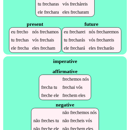
tu
frecharas
vós
frecháreis
ele
frechara
eles
frecharam
present
future
eu
frecho
nós
frechamos
eu
frecharei
nós
frecharemos
tu
frechas
vós
frechais
tu
frecharás
vós
frechareis
ele
frecha
eles
frecham
ele
frechará
eles
frecharão
imperative
affirmative
frechemos
nós
frecha
tu
frechai
vós
freche
ele
frechem
eles
negative
não
frechemos
nós
não
freches
tu
não
frecheis
vós
não
freche
ele
não
frechem
eles