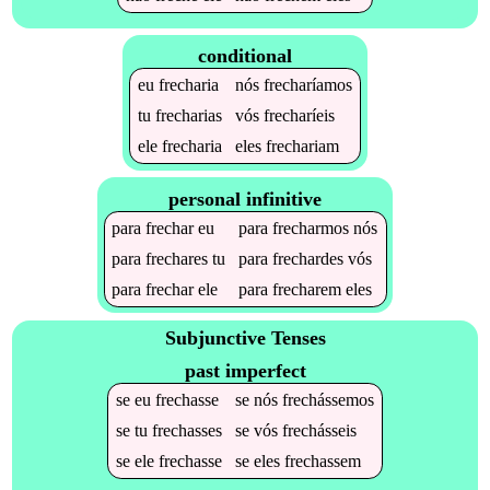
conditional
eu
frecharia
nós
frecharíamos
tu
frecharias
vós
frecharíeis
ele
frecharia
eles
frechariam
personal infinitive
para
frechar
eu
para
frecharmos
nós
para
frechares
tu
para
frechardes
vós
para
frechar
ele
para
frecharem
eles
Subjunctive Tenses
past imperfect
se
eu
frechasse
se
nós
frechássemos
se
tu
frechasses
se
vós
frechásseis
se
ele
frechasse
se
eles
frechassem