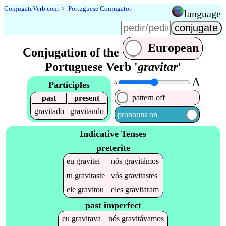
Conjugate
Verb
.
com
﹥
Portuguese Conjugator
language
European
Conjugation of the
Portuguese Verb '
gravitar
'
A
Participles
A
pattern off
past
present
gravitado
gravitando
pronouns on
Indicative Tenses
preterite
eu
gravitei
nós
gravitámos
tu
gravitaste
vós
gravitastes
ele
gravitou
eles
gravitaram
past imperfect
eu
gravitava
nós
gravitávamos