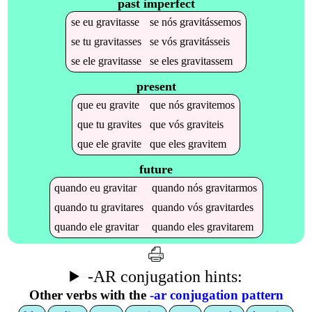
past imperfect
se
eu
gravitasse
se
nós
gravitássemos
se
tu
gravitasses
se
vós
gravitásseis
se
ele
gravitasse
se
eles
gravitassem
present
que
eu
gravite
que
nós
gravitemos
que
tu
gravites
que
vós
graviteis
que
ele
gravite
que
eles
gravitem
future
quando
eu
gravitar
quando
nós
gravitarmos
quando
tu
gravitares
quando
vós
gravitardes
quando
ele
gravitar
quando
eles
gravitarem
-AR conjugation hints:
Other verbs with the
-ar conjugation pattern