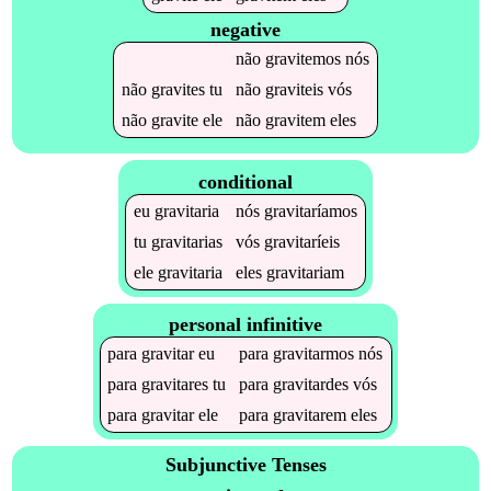
negative
não
gravitemos
nós
não
gravites
tu
não
graviteis
vós
não
gravite
ele
não
gravitem
eles
conditional
eu
gravitaria
nós
gravitaríamos
tu
gravitarias
vós
gravitaríeis
ele
gravitaria
eles
gravitariam
personal infinitive
para
gravitar
eu
para
gravitarmos
nós
para
gravitares
tu
para
gravitardes
vós
para
gravitar
ele
para
gravitarem
eles
Subjunctive Tenses