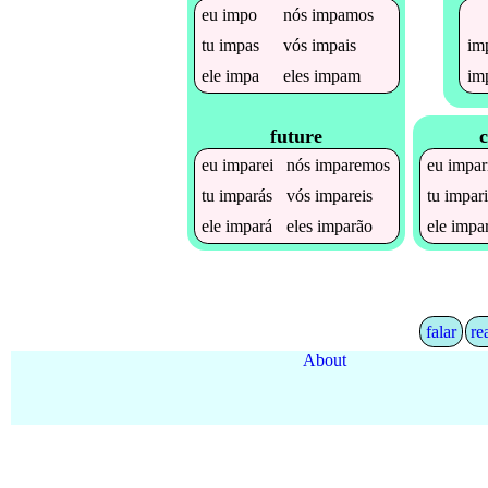
eu
impo
nós
impamos
im
tu
impas
vós
impais
im
ele
impa
eles
impam
future
c
eu
imparei
nós
imparemos
eu
impar
tu
imparás
vós
impareis
tu
impar
ele
impará
eles
imparão
ele
impar
falar
re
About