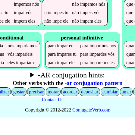
impemos
nós
não
impemos
nós
que
pa
tu
impai
vós
não
impes
tu
não
impeis
vós
que
pe
ele
impem
eles
não
impe
ele
não
impem
eles
que
onditional
personal infinitive
ia
nós
imparíamos
para
impar
eu
para
imparmos
nós
qua
ias
vós
imparíeis
para
impares
tu
para
impardes
vós
qua
ia
eles
impariam
para
impar
ele
para
imparem
eles
qua
-AR conjugation hints:
Other verbs with the
-ar conjugation pattern
alizar
gostar
precisar
morar
acordar
depositar
cambiar
amar
Contact Us
Copyright © 2012-2022
Conjugate
Verb
.
com