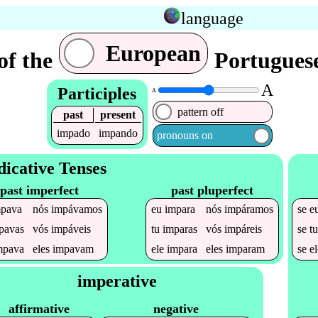
language
European
of the
Portuguese
A
Participles
A
pattern off
past
present
impado
impando
pronouns on
dicative Tenses
past imperfect
past pluperfect
mpava
nós
impávamos
eu
impara
nós
impáramos
se
e
pavas
vós
impáveis
tu
imparas
vós
impáreis
se
t
mpava
eles
impavam
ele
impara
eles
imparam
se
e
imperative
affirmative
negative