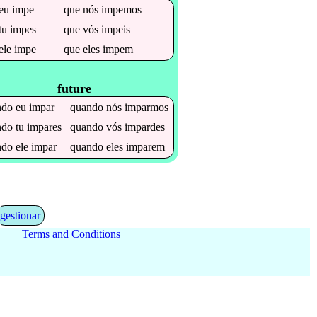
eu
impe
que
nós
impemos
tu
impes
que
vós
impeis
ele
impe
que
eles
impem
future
ndo
eu
impar
quando
nós
imparmos
ndo
tu
impares
quando
vós
impardes
ndo
ele
impar
quando
eles
imparem
gestionar
Terms and Conditions