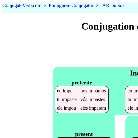
Conjugate
Verb
.
com
﹥
Portuguese Conjugator
﹥
-AR
|
impar
Conjugation 
In
preterite
eu
impei
nós
impámos
eu
i
tu
impaste
vós
impastes
tu
im
ele
impou
eles
imparam
ele
i
present