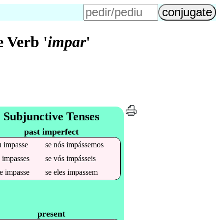
 Verb '
impar
'
Subjunctive Tenses
past imperfect
u
impasse
se
nós
impássemos
u
impasses
se
vós
impásseis
le
impasse
se
eles
impassem
present