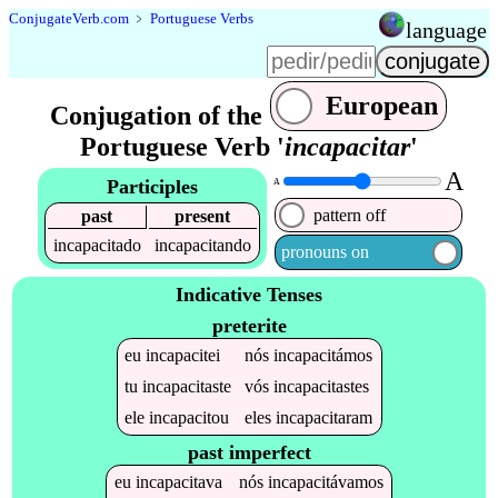
Conjugate
Verb
.
com
﹥
Portuguese Verbs
language
European
Conjugation of the
Portuguese Verb '
incapacitar
'
A
Participles
A
pattern off
past
present
incapacitado
incapacitando
pronouns on
Indicative Tenses
preterite
eu
incapacitei
nós
incapacitámos
tu
incapacitaste
vós
incapacitastes
ele
incapacitou
eles
incapacitaram
past imperfect
eu
incapacitava
nós
incapacitávamos