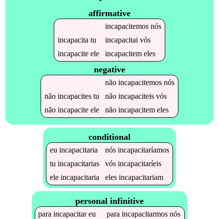
affirmative
incapacitemos
nós
incapacita
tu
incapacitai
vós
incapacite
ele
incapacitem
eles
negative
não
incapacitemos
nós
não
incapacites
tu
não
incapaciteis
vós
não
incapacite
ele
não
incapacitem
eles
conditional
eu
incapacitaria
nós
incapacitaríamos
tu
incapacitarias
vós
incapacitaríeis
ele
incapacitaria
eles
incapacitariam
personal infinitive
para
incapacitar
eu
para
incapacitarmos
nós