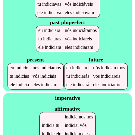
tu
indiciavas
vós
indiciáveis
ele
indiciava
eles
indiciavam
past pluperfect
eu
indiciara
nós
indiciáramos
tu
indiciaras
vós
indiciáreis
ele
indiciara
eles
indiciaram
present
future
eu
indicio
nós
indiciamos
eu
indiciarei
nós
indiciaremos
tu
indicias
vós
indiciais
tu
indiciarás
vós
indiciareis
ele
indicia
eles
indiciam
ele
indiciará
eles
indiciarão
imperative
affirmative
indiciemos
nós
indicia
tu
indiciai
vós
indicie
ele
indiciem
eles