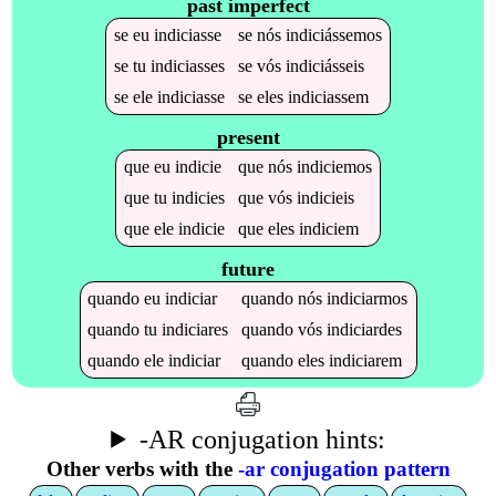
past imperfect
se
eu
indiciasse
se
nós
indiciássemos
se
tu
indiciasses
se
vós
indiciásseis
se
ele
indiciasse
se
eles
indiciassem
present
que
eu
indicie
que
nós
indiciemos
que
tu
indicies
que
vós
indicieis
que
ele
indicie
que
eles
indiciem
future
quando
eu
indiciar
quando
nós
indiciarmos
quando
tu
indiciares
quando
vós
indiciardes
quando
ele
indiciar
quando
eles
indiciarem
-AR conjugation hints:
Other verbs with the
-ar conjugation pattern