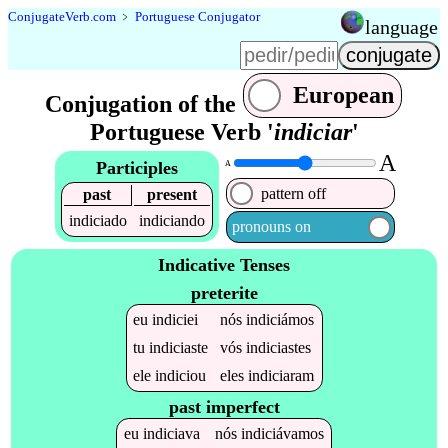
Conjugate
Verb
.
com
﹥
Portuguese Conjugator
language
European
Conjugation of the
Portuguese Verb '
indiciar
'
A
Participles
A
pattern off
past
present
indiciado
indiciando
pronouns on
Indicative Tenses
preterite
eu
indiciei
nós
indiciámos
tu
indiciaste
vós
indiciastes
ele
indiciou
eles
indiciaram
past imperfect
eu
indiciava
nós
indiciávamos