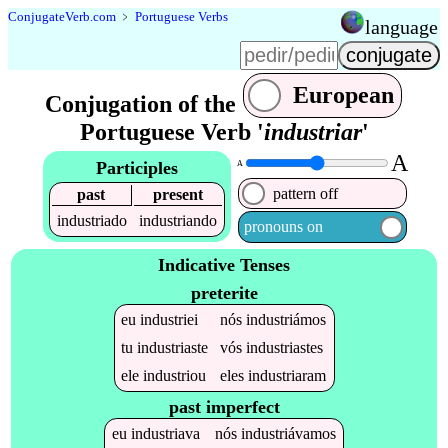
Conjugate
Verb
.
com
﹥
Portuguese Verbs
language
European
Conjugation of the
Portuguese Verb '
industriar
'
A
Participles
A
pattern off
past
present
industriado
industriando
pronouns on
Indicative Tenses
preterite
eu
industriei
nós
industriámos
tu
industriaste
vós
industriastes
ele
industriou
eles
industriaram
past imperfect
eu
industriava
nós
industriávamos