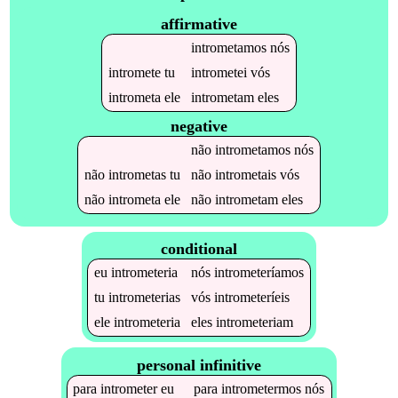
affirmative
intrometamos
nós
intromete
tu
intrometei
vós
intrometa
ele
intrometam
eles
negative
não
intrometamos
nós
não
intrometas
tu
não
intrometais
vós
não
intrometa
ele
não
intrometam
eles
conditional
eu
intrometeria
nós
intrometeríamos
tu
intrometerias
vós
intrometeríeis
ele
intrometeria
eles
intrometeriam
personal infinitive
para
intrometer
eu
para
intrometermos
nós