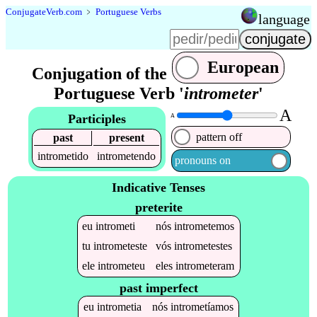
Conjugate
Verb
.
com
﹥
Portuguese Verbs
language
European
Conjugation of the
Portuguese Verb '
intrometer
'
A
Participles
A
pattern off
past
present
intrometido
intrometendo
pronouns on
Indicative Tenses
preterite
eu
intrometi
nós
intrometemos
tu
intrometeste
vós
intrometestes
ele
intrometeu
eles
intrometeram
past imperfect
eu
intrometia
nós
intrometíamos