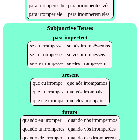
para
irromperes
tu
para
irromperdes
vós
para
irromper
ele
para
irromperem
eles
Subjunctive Tenses
past imperfect
se
eu
irrompesse
se
nós
irrompêssemos
se
tu
irrompesses
se
vós
irrompêsseis
se
ele
irrompesse
se
eles
irrompessem
present
que
eu
irrompa
que
nós
irrompamos
que
tu
irrompas
que
vós
irrompais
que
ele
irrompa
que
eles
irrompam
future
quando
eu
irromper
quando
nós
irrompermos
quando
tu
irromperes
quando
vós
irromperdes
quando
ele
irromper
quando
eles
irromperem