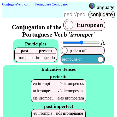
Conjugate
Verb
.
com
﹥
Portuguese Conjugator
language
European
Conjugation of the
Portuguese Verb '
irromper
'
A
Participles
A
pattern off
past
present
irrompido
irrompendo
pronouns on
Indicative Tenses
preterite
eu
irrompi
nós
irrompemos
tu
irrompeste
vós
irrompestes
ele
irrompeu
eles
irromperam
past imperfect
eu
irrompia
nós
irrompíamos