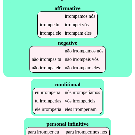
affirmative
irrompamos
nós
irrompe
tu
irrompei
vós
irrompa
ele
irrompam
eles
negative
não
irrompamos
nós
não
irrompas
tu
não
irrompais
vós
não
irrompa
ele
não
irrompam
eles
conditional
eu
irromperia
nós
irromperíamos
tu
irromperias
vós
irromperíeis
ele
irromperia
eles
irromperiam
personal infinitive
para
irromper
eu
para
irrompermos
nós