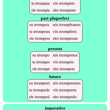
tu
irrompias
vós
irrompíeis
ele
irrompia
eles
irrompiam
past pluperfect
eu
irrompera
nós
irrompêramos
tu
irromperas
vós
irrompêreis
ele
irrompera
eles
irromperam
present
eu
irrompo
nós
irrompemos
tu
irrompes
vós
irrompeis
ele
irrompe
eles
irrompem
future
eu
irromperei
nós
irromperemos
tu
irromperás
vós
irrompereis
ele
irromperá
eles
irromperão
imperative