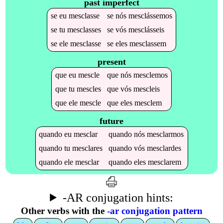
past imperfect
se
eu
mesclasse
se
nós
mesclássemos
se
tu
mesclasses
se
vós
mesclásseis
se
ele
mesclasse
se
eles
mesclassem
present
que
eu
mescle
que
nós
mesclemos
que
tu
mescles
que
vós
mescleis
que
ele
mescle
que
eles
mesclem
future
quando
eu
mesclar
quando
nós
mesclarmos
quando
tu
mesclares
quando
vós
mesclardes
quando
ele
mesclar
quando
eles
mesclarem
-AR conjugation hints:
Other verbs with the
-ar conjugation pattern