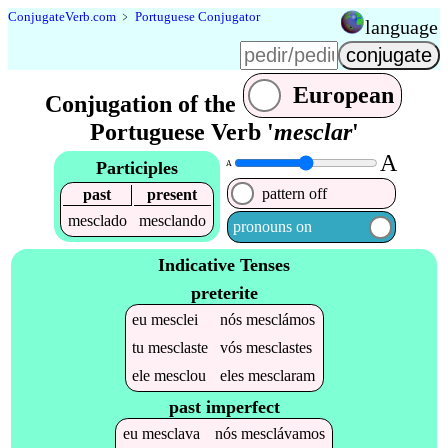
Conjugate
Verb
.
com
﹥
Portuguese Conjugator
language
European
Conjugation of the
Portuguese Verb '
mesclar
'
A
Participles
A
pattern off
past
present
mesclado
mesclando
pronouns on
Indicative Tenses
preterite
eu
mesclei
nós
mesclámos
tu
mesclaste
vós
mesclastes
ele
mesclou
eles
mesclaram
past imperfect
eu
mesclava
nós
mesclávamos