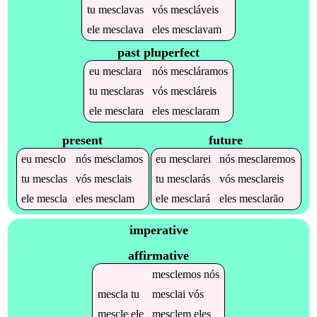
tu
mesclavas
vós
mescláveis
ele
mesclava
eles
mesclavam
past pluperfect
eu
mesclara
nós
mescláramos
tu
mesclaras
vós
mescláreis
ele
mesclara
eles
mesclaram
present
future
eu
mesclo
nós
mesclamos
eu
mesclarei
nós
mesclaremos
tu
mesclas
vós
mesclais
tu
mesclarás
vós
mesclareis
ele
mescla
eles
mesclam
ele
mesclará
eles
mesclarão
imperative
affirmative
mesclemos
nós
mescla
tu
mesclai
vós
mescle
ele
mesclem
eles