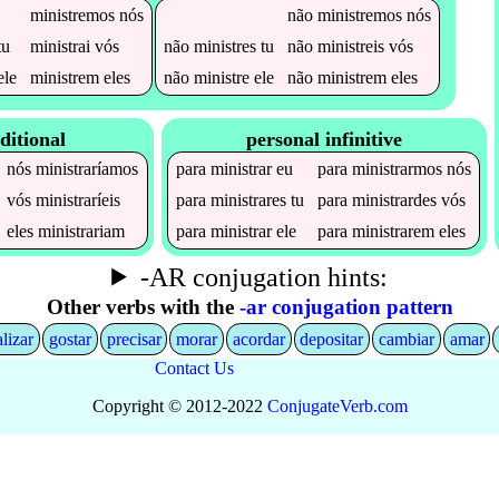
ministremos
nós
não
ministremos
nós
tu
ministrai
vós
não
ministres
tu
não
ministreis
vós
ele
ministrem
eles
não
ministre
ele
não
ministrem
eles
ditional
personal infinitive
nós
ministraríamos
para
ministrar
eu
para
ministrarmos
nós
vós
ministraríeis
para
ministrares
tu
para
ministrardes
vós
eles
ministrariam
para
ministrar
ele
para
ministrarem
eles
-AR conjugation hints:
Other verbs with the
-ar conjugation pattern
alizar
gostar
precisar
morar
acordar
depositar
cambiar
amar
Contact Us
Copyright © 2012-2022
Conjugate
Verb
.
com