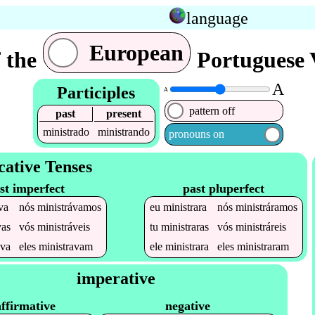
language
European
f the
Portuguese 
A
Participles
A
pattern off
past
present
ministrado
ministrando
pronouns on
cative Tenses
st imperfect
past pluperfect
va
nós
ministrávamos
eu
ministrara
nós
ministráramos
vas
vós
ministráveis
tu
ministraras
vós
ministráreis
ava
eles
ministravam
ele
ministrara
eles
ministraram
imperative
affirmative
negative