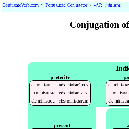
Conjugate
Verb
.
com
﹥
Portuguese Conjugator
﹥
-AR
|
ministrar
Conjugation o
Indi
preterite
pa
eu
ministrei
nós
ministrámos
eu
ministra
tu
ministraste
vós
ministrastes
tu
ministra
ele
ministrou
eles
ministraram
ele
ministr
present