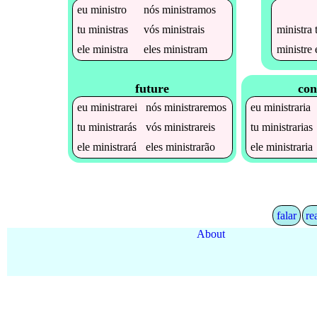
eu
ministro
nós
ministramos
ministra
tu
ministras
vós
ministrais
ministre
ele
ministra
eles
ministram
future
con
eu
ministrarei
nós
ministraremos
eu
ministraria
tu
ministrarás
vós
ministrareis
tu
ministrarias
ele
ministrará
eles
ministrarão
ele
ministraria
falar
re
About