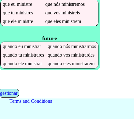
que
eu
ministre
que
nós
ministremos
que
tu
ministres
que
vós
ministreis
que
ele
ministre
que
eles
ministrem
future
quando
eu
ministrar
quando
nós
ministrarmos
quando
tu
ministrares
quando
vós
ministrardes
quando
ele
ministrar
quando
eles
ministrarem
gestionar
Terms and Conditions