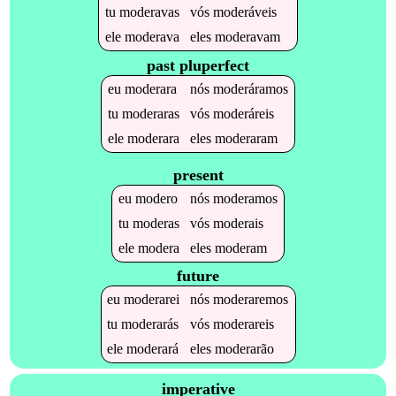
tu
moderavas
vós
moderáveis
ele
moderava
eles
moderavam
past pluperfect
eu
moderara
nós
moderáramos
tu
moderaras
vós
moderáreis
ele
moderara
eles
moderaram
present
eu
modero
nós
moderamos
tu
moderas
vós
moderais
ele
modera
eles
moderam
future
eu
moderarei
nós
moderaremos
tu
moderarás
vós
moderareis
ele
moderará
eles
moderarão
imperative