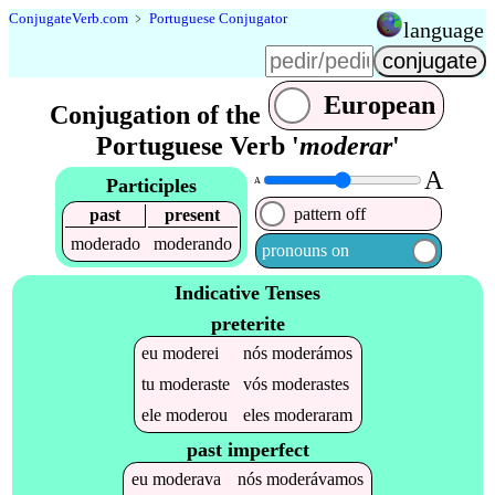
Conjugate
Verb
.
com
﹥
Portuguese Conjugator
language
European
Conjugation of the
Portuguese Verb '
moderar
'
A
Participles
A
pattern off
past
present
moderado
moderando
pronouns on
Indicative Tenses
preterite
eu
moderei
nós
moderámos
tu
moderaste
vós
moderastes
ele
moderou
eles
moderaram
past imperfect
eu
moderava
nós
moderávamos