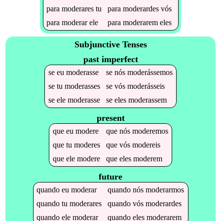
para
moderares
tu
para
moderardes
vós
para
moderar
ele
para
moderarem
eles
Subjunctive Tenses
past imperfect
se
eu
moderasse
se
nós
moderássemos
se
tu
moderasses
se
vós
moderásseis
se
ele
moderasse
se
eles
moderassem
present
que
eu
modere
que
nós
moderemos
que
tu
moderes
que
vós
modereis
que
ele
modere
que
eles
moderem
future
quando
eu
moderar
quando
nós
moderarmos
quando
tu
moderares
quando
vós
moderardes
quando
ele
moderar
quando
eles
moderarem