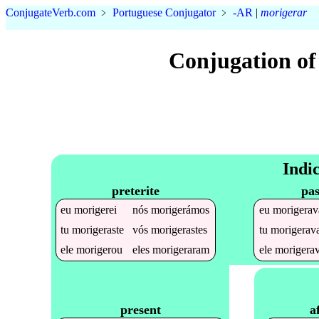
Conjugate
Verb
.
com
﹥
Portuguese Conjugator
﹥
-AR
|
morigerar
Conjugation of
Indi
preterite
pas
eu
morigerei
nós
morigerámos
eu
morigerav
tu
morigeraste
vós
morigerastes
tu
morigerav
ele
morigerou
eles
morigeraram
ele
morigera
a
present