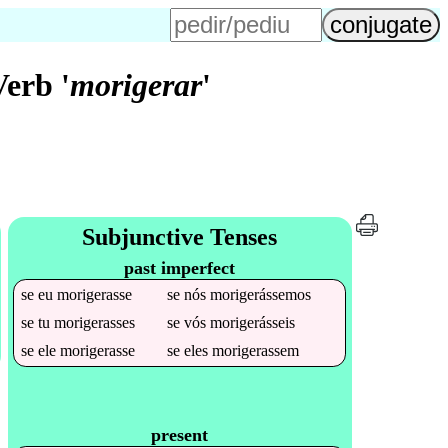
erb '
morigerar
'
Subjunctive Tenses
past imperfect
se
eu
morigerasse
se
nós
morigerássemos
se
tu
morigerasses
se
vós
morigerásseis
se
ele
morigerasse
se
eles
morigerassem
present