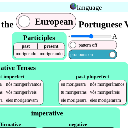
language
European
 the
Portuguese V
A
Participles
A
pattern off
past
present
morigerado
morigerando
pronouns on
cative Tenses
t imperfect
past pluperfect
a
nós
morigerávamos
eu
morigerara
nós
morigeráramos
as
vós
morigeráveis
tu
morigeraras
vós
morigeráreis
va
eles
morigeravam
ele
morigerara
eles
morigeraram
imperative
ffirmative
negative