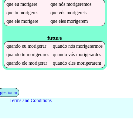
que
eu
morigere
que
nós
morigeremos
que
tu
morigeres
que
vós
morigereis
que
ele
morigere
que
eles
morigerem
future
quando
eu
morigerar
quando
nós
morigerarmos
quando
tu
morigerares
quando
vós
morigerardes
quando
ele
morigerar
quando
eles
morigerarem
gestionar
Terms and Conditions