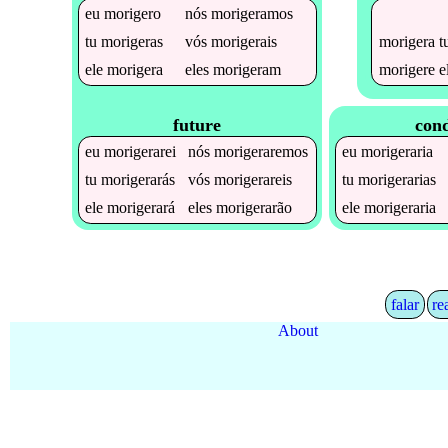
eu
morigero
nós
morigeramos
morigera
t
tu
morigeras
vós
morigerais
morigere
e
ele
morigera
eles
morigeram
future
cond
eu
morigerarei
nós
morigeraremos
eu
morigeraria
tu
morigerarás
vós
morigerareis
tu
morigerarias
ele
morigerará
eles
morigerarão
ele
morigeraria
falar
re
About