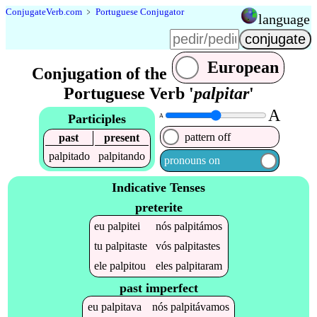
Conjugate
Verb
.
com
﹥
Portuguese Conjugator
language
European
Conjugation of the
Portuguese Verb '
palpitar
'
A
Participles
A
pattern off
past
present
palpitado
palpitando
pronouns on
Indicative Tenses
preterite
eu
palpitei
nós
palpitámos
tu
palpitaste
vós
palpitastes
ele
palpitou
eles
palpitaram
past imperfect
eu
palpitava
nós
palpitávamos