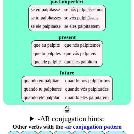
past imperfect
se
eu
palpitasse
se
nós
palpitássemos
se
tu
palpitasses
se
vós
palpitásseis
se
ele
palpitasse
se
eles
palpitassem
present
que
eu
palpite
que
nós
palpitemos
que
tu
palpites
que
vós
palpiteis
que
ele
palpite
que
eles
palpitem
future
quando
eu
palpitar
quando
nós
palpitarmos
quando
tu
palpitares
quando
vós
palpitardes
quando
ele
palpitar
quando
eles
palpitarem
-AR conjugation hints:
Other verbs with the
-ar conjugation pattern