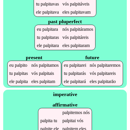
tu
palpitavas
vós
palpitáveis
ele
palpitava
eles
palpitavam
past pluperfect
eu
palpitara
nós
palpitáramos
tu
palpitaras
vós
palpitáreis
ele
palpitara
eles
palpitaram
present
future
eu
palpito
nós
palpitamos
eu
palpitarei
nós
palpitaremos
tu
palpitas
vós
palpitais
tu
palpitarás
vós
palpitareis
ele
palpita
eles
palpitam
ele
palpitará
eles
palpitarão
imperative
affirmative
palpitemos
nós
palpita
tu
palpitai
vós
palpite
ele
palpitem
eles