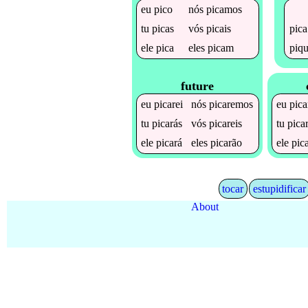
eu
pico
nós
picamos
pica
tu
picas
vós
picais
piq
ele
pica
eles
picam
future
eu
picarei
nós
picaremos
eu
pica
tu
picarás
vós
picareis
tu
pica
ele
picará
eles
picarão
ele
pic
tocar
estupidificar
About