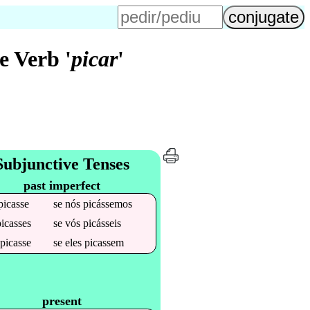
 Verb '
picar
'
Subjunctive Tenses
past imperfect
picasse
se
nós
picássemos
picasses
se
vós
picásseis
e
picasse
se
eles
picassem
present