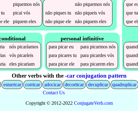
piquemos
nós
não
piquemos
nós
que
e
tu
picai
vós
não
piques
tu
não
piqueis
vós
que
t
ue
ele
piquem
eles
não
pique
ele
não
piquem
eles
que
e
conditional
personal infinitive
ria
nós
picaríamos
para
picar
eu
para
picarmos
nós
quan
rias
vós
picaríeis
para
picares
tu
para
picardes
vós
quan
aria
eles
picariam
para
picar
ele
para
picarem
eles
quan
Other verbs with the
-car conjugation pattern
esturricar
corricar
adocicar
decorticar
decuplicar
quadruplicar
Contact Us
Copyright © 2012-2022
Conjugate
Verb
.
com