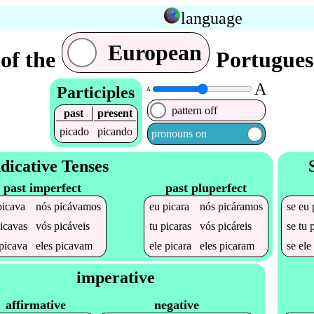
language
European
of the
Portuguese
A
Participles
A
pattern off
past
present
picado
picando
pronouns on
dicative Tenses
past imperfect
past pluperfect
picava
nós
picávamos
eu
picara
nós
picáramos
se
eu
icavas
vós
picáveis
tu
picaras
vós
picáreis
se
tu
picava
eles
picavam
ele
picara
eles
picaram
se
el
imperative
affirmative
negative