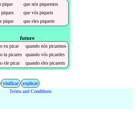
u
pique
que
nós
piquemos
u
piques
que
vós
piqueis
le
pique
que
eles
piquem
future
do
eu
picar
quando
nós
picarmos
do
tu
picares
quando
vós
picardes
do
ele
picar
quando
eles
picarem
vinificar
explicar
Terms and Conditions