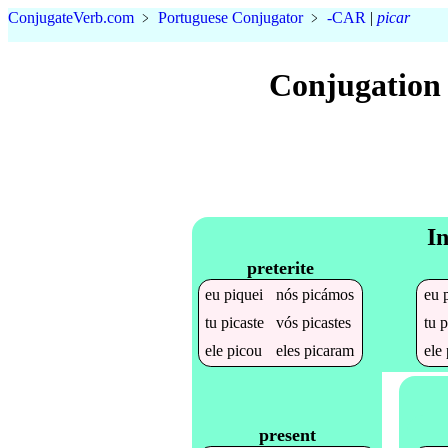
Conjugate
Verb
.
com
﹥
Portuguese Conjugator
﹥
-CAR
|
picar
Conjugation 
In
preterite
eu
piquei
nós
picámos
eu
tu
picaste
vós
picastes
tu
p
ele
picou
eles
picaram
ele
present