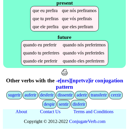
present
que
eu
prefira
que
nós
prefiramos
que
tu
prefiras
que
vós
prefirais
que
ele
prefira
que
eles
prefiram
future
quando
eu
preferir
quando
nós
preferirmos
quando
tu
preferires
quando
vós
preferirdes
quando
ele
preferir
quando
eles
preferirem
Other verbs with the
-e[nrs][nprtvz]ir conjugation
pattern
sugerir
auferir
desferir
dissentir
aderir
transferir
cerzir
despir
sentir
disferir
About
Contact Us
Terms and Conditions
Copyright © 2012-2022
Conjugate
Verb
.
com