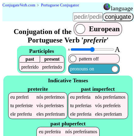
Conjugate
Verb
.
com
﹥
Portuguese Conjugator
language
European
Conjugation of the
Portuguese Verb '
preferir
'
A
Participles
A
pattern off
past
present
preferido
preferindo
pronouns on
Indicative Tenses
preterite
past imperfect
eu
preferi
nós
preferimos
eu
preferia
nós
preferíamos
tu
preferiste
vós
preferistes
tu
preferias
vós
preferíeis
ele
preferiu
eles
preferiram
ele
preferia
eles
preferiam
past pluperfect
eu
preferira
nós
preferíramos