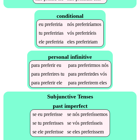
conditional
eu
preferiria
nós
preferiríamos
tu
preferirias
vós
preferiríeis
ele
preferiria
eles
prefeririam
personal infinitive
para
preferir
eu
para
preferirmos
nós
para
preferires
tu
para
preferirdes
vós
para
preferir
ele
para
preferirem
eles
Subjunctive Tenses
past imperfect
se
eu
preferisse
se
nós
preferíssemos
se
tu
preferisses
se
vós
preferísseis
se
ele
preferisse
se
eles
preferissem