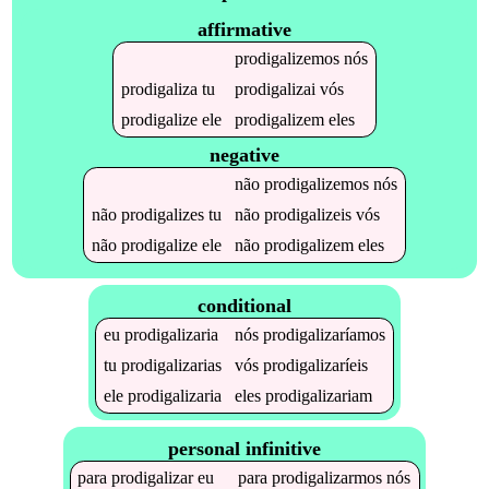
affirmative
prodigalizemos
nós
prodigaliza
tu
prodigalizai
vós
prodigalize
ele
prodigalizem
eles
negative
não
prodigalizemos
nós
não
prodigalizes
tu
não
prodigalizeis
vós
não
prodigalize
ele
não
prodigalizem
eles
conditional
eu
prodigalizaria
nós
prodigalizaríamos
tu
prodigalizarias
vós
prodigalizaríeis
ele
prodigalizaria
eles
prodigalizariam
personal infinitive
para
prodigalizar
eu
para
prodigalizarmos
nós