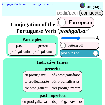
Conjugate
Verb
.
com
﹥
Portuguese Verbs
language
European
Conjugation of the
Portuguese Verb '
prodigalizar
'
A
Participles
A
pattern off
past
present
prodigalizado
prodigalizando
pronouns on
Indicative Tenses
preterite
eu
prodigalizei
nós
prodigalizámos
tu
prodigalizaste
vós
prodigalizastes
ele
prodigalizou
eles
prodigalizaram
past imperfect
eu
prodigalizava
nós
prodigalizávamos