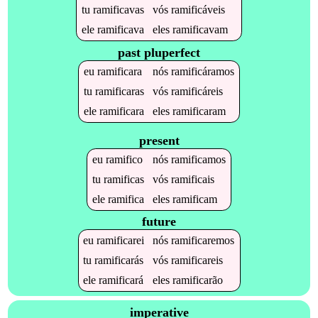
tu
ramificavas
vós
ramificáveis
ele
ramificava
eles
ramificavam
past pluperfect
eu
ramificara
nós
ramificáramos
tu
ramificaras
vós
ramificáreis
ele
ramificara
eles
ramificaram
present
eu
ramifico
nós
ramificamos
tu
ramificas
vós
ramificais
ele
ramifica
eles
ramificam
future
eu
ramificarei
nós
ramificaremos
tu
ramificarás
vós
ramificareis
ele
ramificará
eles
ramificarão
imperative