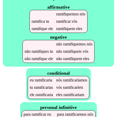
affirmative
ramifiquemos
nós
ramifica
tu
ramificai
vós
ramifique
ele
ramifiquem
eles
negative
não
ramifiquemos
nós
não
ramifiques
tu
não
ramifiqueis
vós
não
ramifique
ele
não
ramifiquem
eles
conditional
eu
ramificaria
nós
ramificaríamos
tu
ramificarias
vós
ramificaríeis
ele
ramificaria
eles
ramificariam
personal infinitive
para
ramificar
eu
para
ramificarmos
nós