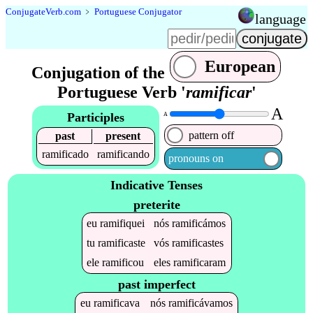
Conjugate
Verb
.
com
﹥
Portuguese Conjugator
language
European
Conjugation of the
Portuguese Verb '
ramificar
'
A
Participles
A
pattern off
past
present
ramificado
ramificando
pronouns on
Indicative Tenses
preterite
eu
ramifiquei
nós
ramificámos
tu
ramificaste
vós
ramificastes
ele
ramificou
eles
ramificaram
past imperfect
eu
ramificava
nós
ramificávamos