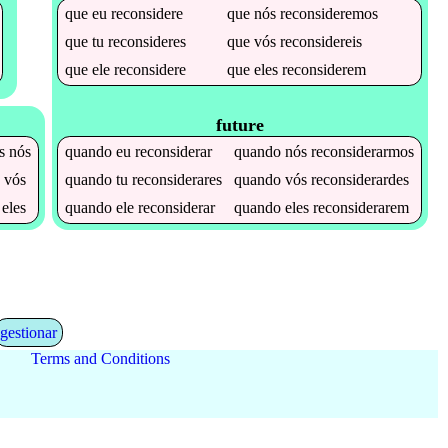
que
eu
reconsidere
que
nós
reconsideremos
que
tu
reconsideres
que
vós
reconsidereis
que
ele
reconsidere
que
eles
reconsiderem
future
s
nós
quando
eu
reconsiderar
quando
nós
reconsiderarmos
s
vós
quando
tu
reconsiderares
quando
vós
reconsiderardes
eles
quando
ele
reconsiderar
quando
eles
reconsiderarem
gestionar
Terms and Conditions