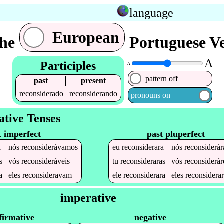
language
European
the
Portuguese Ve
A
Participles
A
pattern off
past
present
reconsiderado
reconsiderando
pronouns on
ative Tenses
t imperfect
past pluperfect
a
nós
reconsiderávamos
eu
reconsiderara
nós
reconsiderá
s
vós
reconsideráveis
tu
reconsideraras
vós
reconsiderár
a
eles
reconsideravam
ele
reconsiderara
eles
reconsidera
imperative
firmative
negative