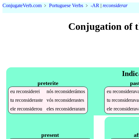
Conjugate
Verb
.
com
﹥
Portuguese Verbs
﹥
-AR
|
reconsiderar
Conjugation of 
Indic
preterite
pas
eu
reconsiderei
nós
reconsiderámos
eu
reconsiderav
tu
reconsideraste
vós
reconsiderastes
tu
reconsiderava
ele
reconsiderou
eles
reconsideraram
ele
reconsiderav
af
present