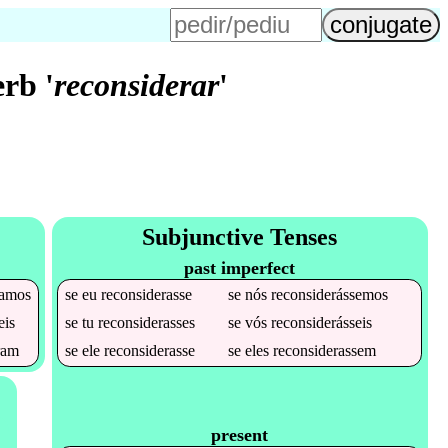
rb '
reconsiderar
'
Subjunctive Tenses
past imperfect
ramos
se
eu
reconsiderasse
se
nós
reconsiderássemos
eis
se
tu
reconsiderasses
se
vós
reconsiderásseis
ram
se
ele
reconsiderasse
se
eles
reconsiderassem
present