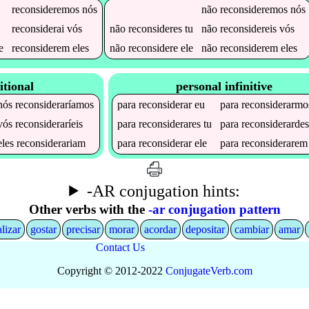
reconsideremos
nós
não
reconsideremos
nós
reconsiderai
vós
não
reconsideres
tu
não
reconsidereis
vós
e
reconsiderem
eles
não
reconsidere
ele
não
reconsiderem
eles
itional
personal infinitive
nós
reconsideraríamos
para
reconsiderar
eu
para
reconsiderarmo
vós
reconsideraríeis
para
reconsiderares
tu
para
reconsiderarde
eles
reconsiderariam
para
reconsiderar
ele
para
reconsiderarem
-AR conjugation hints:
Other verbs with the
-ar conjugation pattern
alizar
gostar
precisar
morar
acordar
depositar
cambiar
amar
Contact Us
Copyright © 2012-2022
Conjugate
Verb
.
com