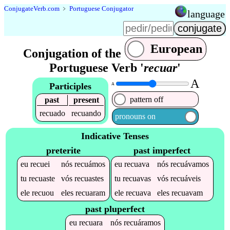
Conjugate
Verb
.
com
﹥
Portuguese Conjugator
language
European
Conjugation of the
Portuguese Verb '
recuar
'
A
Participles
A
pattern off
past
present
recuado
recuando
pronouns on
Indicative Tenses
preterite
past imperfect
eu
recuei
nós
recuámos
eu
recuava
nós
recuávamos
tu
recuaste
vós
recuastes
tu
recuavas
vós
recuáveis
ele
recuou
eles
recuaram
ele
recuava
eles
recuavam
past pluperfect
eu
recuara
nós
recuáramos