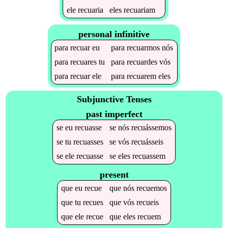
ele
recuaria
eles
recuariam
personal infinitive
para
recuar
eu
para
recuarmos
nós
para
recuares
tu
para
recuardes
vós
para
recuar
ele
para
recuarem
eles
Subjunctive Tenses
past imperfect
se
eu
recuasse
se
nós
recuássemos
se
tu
recuasses
se
vós
recuásseis
se
ele
recuasse
se
eles
recuassem
present
que
eu
recue
que
nós
recuemos
que
tu
recues
que
vós
recueis
que
ele
recue
que
eles
recuem