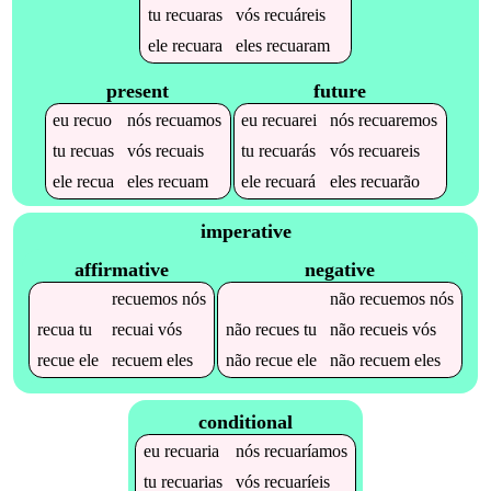
tu
recuaras
vós
recuáreis
ele
recuara
eles
recuaram
present
future
eu
recuo
nós
recuamos
eu
recuarei
nós
recuaremos
tu
recuas
vós
recuais
tu
recuarás
vós
recuareis
ele
recua
eles
recuam
ele
recuará
eles
recuarão
imperative
affirmative
negative
recuemos
nós
não
recuemos
nós
recua
tu
recuai
vós
não
recues
tu
não
recueis
vós
recue
ele
recuem
eles
não
recue
ele
não
recuem
eles
conditional
eu
recuaria
nós
recuaríamos
tu
recuarias
vós
recuaríeis