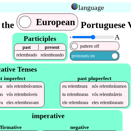
language
European
 the
Portuguese V
A
Participles
A
pattern off
past
present
relembrado
relembrando
pronouns on
cative Tenses
t imperfect
past pluperfect
a
nós
relembrávamos
eu
relembrara
nós
relembráramos
as
vós
relembráveis
tu
relembraras
vós
relembráreis
va
eles
relembravam
ele
relembrara
eles
relembraram
imperative
ffirmative
negative