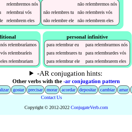
relembremos
nós
não
relembremos
nós
u
relembrai
vós
não
relembres
tu
não
relembreis
vós
le
relembrem
eles
não
relembre
ele
não
relembrem
eles
itional
personal infinitive
nós
relembraríamos
para
relembrar
eu
para
relembrarmos
nós
vós
relembraríeis
para
relembrares
tu
para
relembrardes
vós
eles
relembrariam
para
relembrar
ele
para
relembrarem
eles
-AR conjugation hints:
Other verbs with the
-ar conjugation pattern
alizar
gostar
precisar
morar
acordar
depositar
cambiar
amar
Contact Us
Copyright © 2012-2022
Conjugate
Verb
.
com