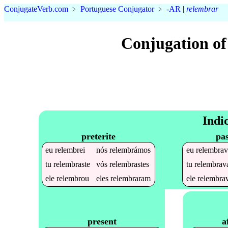
Conjugate
Verb
.
com
﹥
Portuguese Conjugator
﹥
-AR
|
relembrar
Conjugation of
Indi
preterite
pas
eu
relembrei
nós
relembrámos
eu
relembrav
tu
relembraste
vós
relembrastes
tu
relembrav
ele
relembrou
eles
relembraram
ele
relembra
a
present