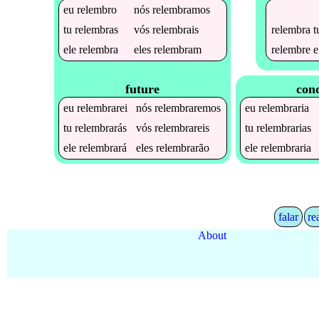
eu
relembro
nós
relembramos
relembra
t
tu
relembras
vós
relembrais
relembre
e
ele
relembra
eles
relembram
future
cond
eu
relembrarei
nós
relembraremos
eu
relembraria
tu
relembrarás
vós
relembrareis
tu
relembrarias
ele
relembrará
eles
relembrarão
ele
relembraria
falar
re
About