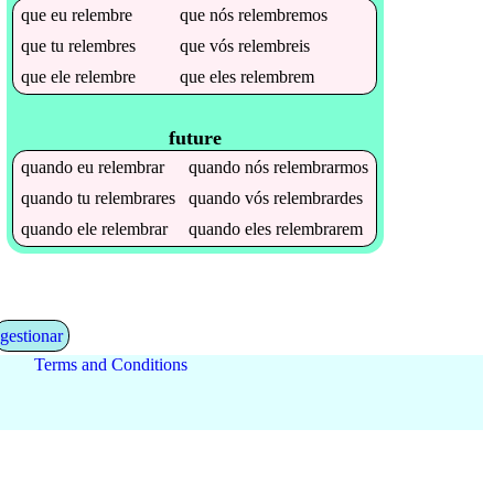
que
eu
relembre
que
nós
relembremos
que
tu
relembres
que
vós
relembreis
que
ele
relembre
que
eles
relembrem
future
quando
eu
relembrar
quando
nós
relembrarmos
quando
tu
relembrares
quando
vós
relembrardes
quando
ele
relembrar
quando
eles
relembrarem
gestionar
Terms and Conditions