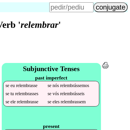
erb '
relembrar
'
Subjunctive Tenses
past imperfect
se
eu
relembrasse
se
nós
relembrássemos
se
tu
relembrasses
se
vós
relembrásseis
se
ele
relembrasse
se
eles
relembrassem
present