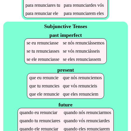
para
renunciares
tu
para
renunciardes
vós
para
renunciar
ele
para
renunciarem
eles
Subjunctive Tenses
past imperfect
se
eu
renunciasse
se
nós
renunciássemos
se
tu
renunciasses
se
vós
renunciásseis
se
ele
renunciasse
se
eles
renunciassem
present
que
eu
renuncie
que
nós
renunciemos
que
tu
renuncies
que
vós
renuncieis
que
ele
renuncie
que
eles
renunciem
future
quando
eu
renunciar
quando
nós
renunciarmos
quando
tu
renunciares
quando
vós
renunciardes
quando
ele
renunciar
quando
eles
renunciarem