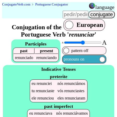
Conjugate
Verb
.
com
﹥
Portuguese Conjugator
language
European
Conjugation of the
Portuguese Verb '
renunciar
'
A
Participles
A
pattern off
past
present
renunciado
renunciando
pronouns on
Indicative Tenses
preterite
eu
renunciei
nós
renunciámos
tu
renunciaste
vós
renunciastes
ele
renunciou
eles
renunciaram
past imperfect
eu
renunciava
nós
renunciávamos