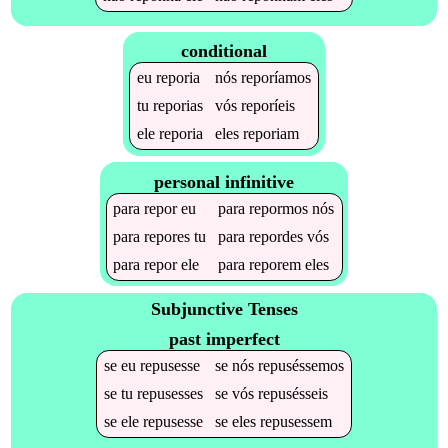
conditional
eu
reporia
nós
reporíamos
tu
reporias
vós
reporíeis
ele
reporia
eles
reporiam
personal infinitive
para
repor
eu
para
repormos
nós
para
repores
tu
para
repordes
vós
para
repor
ele
para
reporem
eles
Subjunctive Tenses
past imperfect
se
eu
repusesse
se
nós
repuséssemos
se
tu
repusesses
se
vós
repusésseis
se
ele
repusesse
se
eles
repusessem