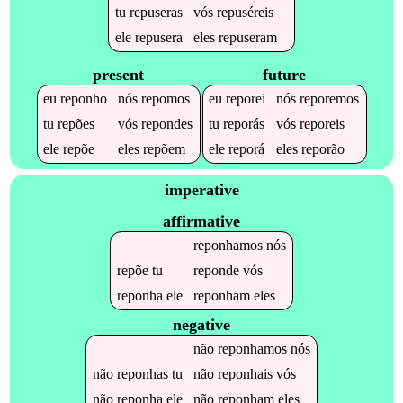
tu
repuseras
vós
repuséreis
ele
repusera
eles
repuseram
present
future
eu
reponho
nós
repomos
eu
reporei
nós
reporemos
tu
repões
vós
repondes
tu
reporás
vós
reporeis
ele
repõe
eles
repõem
ele
reporá
eles
reporão
imperative
affirmative
reponhamos
nós
repõe
tu
reponde
vós
reponha
ele
reponham
eles
negative
não
reponhamos
nós
não
reponhas
tu
não
reponhais
vós
não
reponha
ele
não
reponham
eles