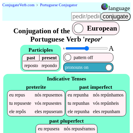
Conjugate
Verb
.
com
﹥
Portuguese Conjugator
language
European
Conjugation of the
Portuguese Verb '
repor
'
A
Participles
A
pattern off
past
present
reposto
repondo
pronouns on
Indicative Tenses
preterite
past imperfect
eu
repus
nós
repusemos
eu
repunha
nós
repúnhamos
tu
repuseste
vós
repusestes
tu
repunhas
vós
repúnheis
ele
repôs
eles
repuseram
ele
repunha
eles
repunham
past pluperfect
eu
repusera
nós
repuséramos