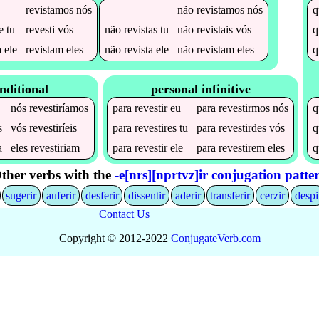
revistamos
nós
não
revistamos
nós
e
tu
revesti
vós
não
revistas
tu
não
revistais
vós
a
ele
revistam
eles
não
revista
ele
não
revistam
eles
nditional
personal infinitive
a
nós
revestiríamos
para
revestir
eu
para
revestirmos
nós
q
s
vós
revestiríeis
para
revestires
tu
para
revestirdes
vós
q
a
eles
revestiriam
para
revestir
ele
para
revestirem
eles
q
ther verbs with the
-e[nrs][nprtvz]ir conjugation patte
sugerir
auferir
desferir
dissentir
aderir
transferir
cerzir
despi
Contact Us
Copyright © 2012-2022
Conjugate
Verb
.
com