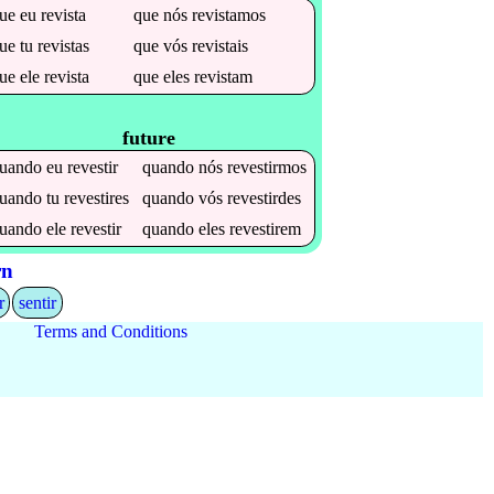
que
eu
revista
que
nós
revistamos
que
tu
revistas
que
vós
revistais
que
ele
revista
que
eles
revistam
future
uando
eu
revestir
quando
nós
revestirmos
uando
tu
revestires
quando
vós
revestirdes
uando
ele
revestir
quando
eles
revestirem
rn
r
sentir
Terms and Conditions