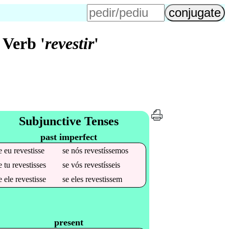
Verb '
revestir
'
Subjunctive Tenses
past imperfect
e
eu
revestisse
se
nós
revestíssemos
e
tu
revestisses
se
vós
revestísseis
e
ele
revestisse
se
eles
revestissem
present