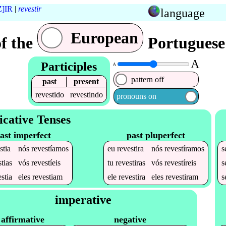
]IR
|
revestir
language
European
f the
Portuguese 
A
Participles
A
pattern off
past
present
revestido
revestindo
pronouns on
icative Tenses
ast imperfect
past pluperfect
stia
nós
revestíamos
eu
revestira
nós
revestíramos
s
tias
vós
revestíeis
tu
revestiras
vós
revestíreis
s
stia
eles
revestiam
ele
revestira
eles
revestiram
s
imperative
affirmative
negative