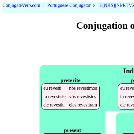
Conjugate
Verb
.
com
﹥
Portuguese Conjugator
﹥
-E[NRS][NPRTVZ
Conjugation o
Ind
preterite
p
eu
revesti
nós
revestimos
eu
reve
tu
revestiste
vós
revestistes
tu
reves
ele
revestiu
eles
revestiram
ele
reve
present