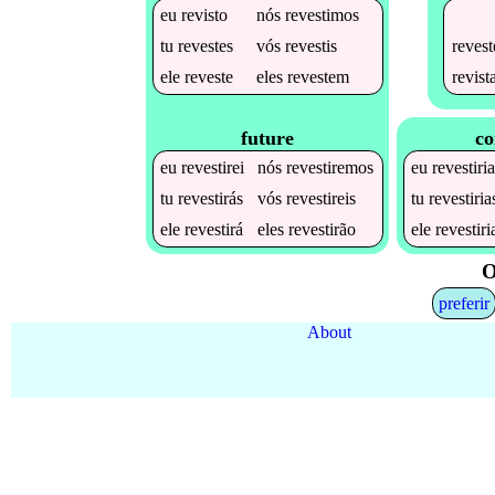
eu
revisto
nós
revestimos
revest
tu
revestes
vós
revestis
revist
ele
reveste
eles
revestem
future
co
eu
revestirei
nós
revestiremos
eu
revestiri
tu
revestirás
vós
revestireis
tu
revestiria
ele
revestirá
eles
revestirão
ele
revestiri
O
preferir
About