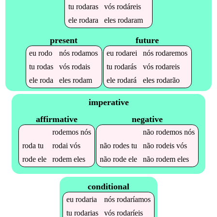
tu
rodaras
vós
rodáreis
ele
rodara
eles
rodaram
present
future
eu
rodo
nós
rodamos
eu
rodarei
nós
rodaremos
tu
rodas
vós
rodais
tu
rodarás
vós
rodareis
ele
roda
eles
rodam
ele
rodará
eles
rodarão
imperative
affirmative
negative
rodemos
nós
não
rodemos
nós
roda
tu
rodai
vós
não
rodes
tu
não
rodeis
vós
rode
ele
rodem
eles
não
rode
ele
não
rodem
eles
conditional
eu
rodaria
nós
rodaríamos
tu
rodarias
vós
rodaríeis