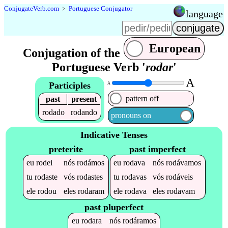
Conjugate
Verb
.
com
﹥
Portuguese Conjugator
language
European
Conjugation of the
Portuguese Verb '
rodar
'
A
Participles
A
pattern off
past
present
rodado
rodando
pronouns on
Indicative Tenses
preterite
past imperfect
eu
rodei
nós
rodámos
eu
rodava
nós
rodávamos
tu
rodaste
vós
rodastes
tu
rodavas
vós
rodáveis
ele
rodou
eles
rodaram
ele
rodava
eles
rodavam
past pluperfect
eu
rodara
nós
rodáramos