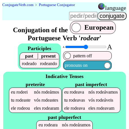
Conjugate
Verb
.
com
﹥
Portuguese Conjugator
language
European
Conjugation of the
Portuguese Verb '
rodear
'
A
Participles
A
pattern off
past
present
rodeado
rodeando
pronouns on
Indicative Tenses
preterite
past imperfect
eu
rodeei
nós
rodeámos
eu
rodeava
nós
rodeávamos
tu
rodeaste
vós
rodeastes
tu
rodeavas
vós
rodeáveis
ele
rodeou
eles
rodearam
ele
rodeava
eles
rodeavam
past pluperfect
eu
rodeara
nós
rodeáramos