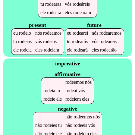
tu
rodearas
vós
rodeáreis
ele
rodeara
eles
rodearam
present
future
eu
rodeio
nós
rodeamos
eu
rodearei
nós
rodearemos
tu
rodeias
vós
rodeais
tu
rodearás
vós
rodeareis
ele
rodeia
eles
rodeiam
ele
rodeará
eles
rodearão
imperative
affirmative
rodeemos
nós
rodeia
tu
rodeai
vós
rodeie
ele
rodeiem
eles
negative
não
rodeemos
nós
não
rodeies
tu
não
rodeeis
vós
não
rodeie
ele
não
rodeiem
eles