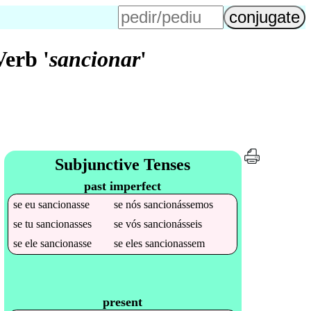
erb '
sancionar
'
Subjunctive Tenses
past imperfect
se
eu
sancionasse
se
nós
sancionássemos
se
tu
sancionasses
se
vós
sancionásseis
se
ele
sancionasse
se
eles
sancionassem
present