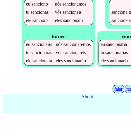
eu
sanciono
nós
sancionamos
sanciona
t
tu
sancionas
vós
sancionais
sancione
e
ele
sanciona
eles
sancionam
future
cond
eu
sancionarei
nós
sancionaremos
eu
sancionaria
tu
sancionarás
vós
sancionareis
tu
sancionarias
ele
sancionará
eles
sancionarão
ele
sancionaria
falar
re
About