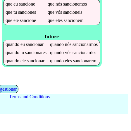
que
eu
sancione
que
nós
sancionemos
que
tu
sanciones
que
vós
sancioneis
que
ele
sancione
que
eles
sancionem
future
quando
eu
sancionar
quando
nós
sancionarmos
quando
tu
sancionares
quando
vós
sancionardes
quando
ele
sancionar
quando
eles
sancionarem
gestionar
Terms and Conditions