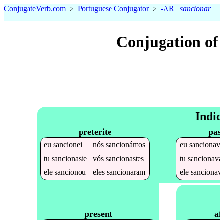
Conjugate
Verb
.
com
﹥
Portuguese Conjugator
﹥
-AR
|
sancionar
Conjugation of
Indi
preterite
pas
eu
sancionei
nós
sancionámos
eu
sancionav
tu
sancionaste
vós
sancionastes
tu
sancionav
ele
sancionou
eles
sancionaram
ele
sanciona
a
present