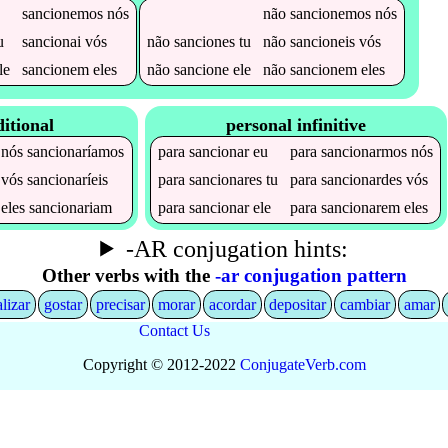
sancionemos
nós
não
sancionemos
nós
u
sancionai
vós
não
sanciones
tu
não
sancioneis
vós
le
sancionem
eles
não
sancione
ele
não
sancionem
eles
itional
personal infinitive
nós
sancionaríamos
para
sancionar
eu
para
sancionarmos
nós
vós
sancionaríeis
para
sancionares
tu
para
sancionardes
vós
eles
sancionariam
para
sancionar
ele
para
sancionarem
eles
-AR conjugation hints:
Other verbs with the
-ar conjugation pattern
alizar
gostar
precisar
morar
acordar
depositar
cambiar
amar
Contact Us
Copyright © 2012-2022
Conjugate
Verb
.
com