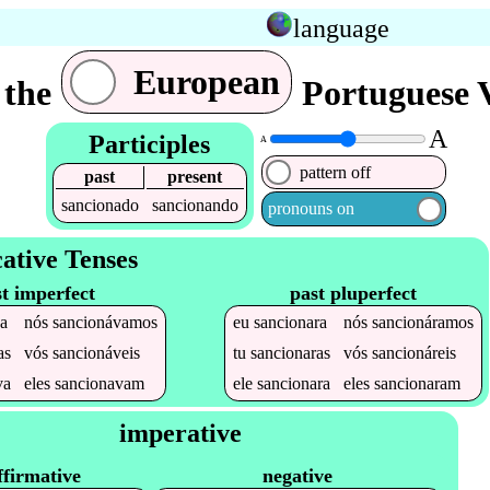
language
European
 the
Portuguese V
A
Participles
A
pattern off
past
present
sancionado
sancionando
pronouns on
cative Tenses
t imperfect
past pluperfect
a
nós
sancionávamos
eu
sancionara
nós
sancionáramos
as
vós
sancionáveis
tu
sancionaras
vós
sancionáreis
va
eles
sancionavam
ele
sancionara
eles
sancionaram
imperative
ffirmative
negative