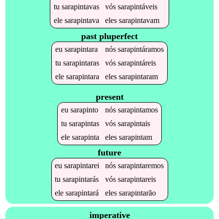
tu
sarapintavas
vós
sarapintáveis
ele
sarapintava
eles
sarapintavam
past pluperfect
eu
sarapintara
nós
sarapintáramos
tu
sarapintaras
vós
sarapintáreis
ele
sarapintara
eles
sarapintaram
present
eu
sarapinto
nós
sarapintamos
tu
sarapintas
vós
sarapintais
ele
sarapinta
eles
sarapintam
future
eu
sarapintarei
nós
sarapintaremos
tu
sarapintarás
vós
sarapintareis
ele
sarapintará
eles
sarapintarão
imperative