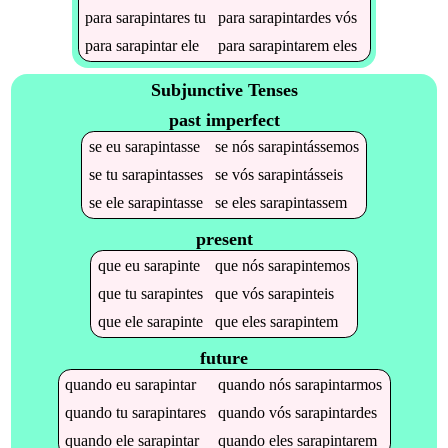
para
sarapintares
tu
para
sarapintardes
vós
para
sarapintar
ele
para
sarapintarem
eles
Subjunctive Tenses
past imperfect
se
eu
sarapintasse
se
nós
sarapintássemos
se
tu
sarapintasses
se
vós
sarapintásseis
se
ele
sarapintasse
se
eles
sarapintassem
present
que
eu
sarapinte
que
nós
sarapintemos
que
tu
sarapintes
que
vós
sarapinteis
que
ele
sarapinte
que
eles
sarapintem
future
quando
eu
sarapintar
quando
nós
sarapintarmos
quando
tu
sarapintares
quando
vós
sarapintardes
quando
ele
sarapintar
quando
eles
sarapintarem