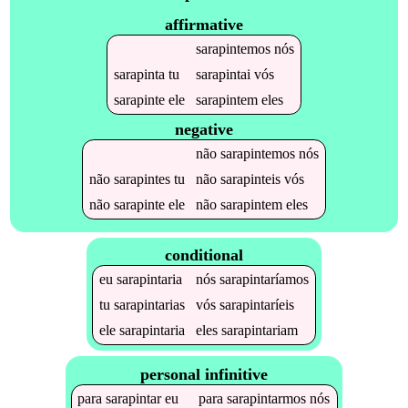
affirmative
sarapintemos
nós
sarapinta
tu
sarapintai
vós
sarapinte
ele
sarapintem
eles
negative
não
sarapintemos
nós
não
sarapintes
tu
não
sarapinteis
vós
não
sarapinte
ele
não
sarapintem
eles
conditional
eu
sarapintaria
nós
sarapintaríamos
tu
sarapintarias
vós
sarapintaríeis
ele
sarapintaria
eles
sarapintariam
personal infinitive
para
sarapintar
eu
para
sarapintarmos
nós