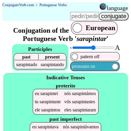
Conjugate
Verb
.
com
﹥
Portuguese Verbs
language
European
Conjugation of the
Portuguese Verb '
sarapintar
'
A
Participles
A
pattern off
past
present
sarapintado
sarapintando
pronouns on
Indicative Tenses
preterite
eu
sarapintei
nós
sarapintámos
tu
sarapintaste
vós
sarapintastes
ele
sarapintou
eles
sarapintaram
past imperfect
eu
sarapintava
nós
sarapintávamos